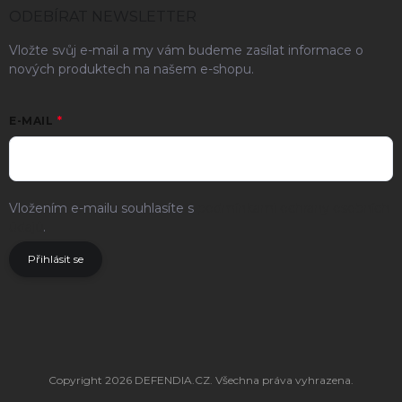
ODEBÍRAT NEWSLETTER
Vložte svůj e-mail a my vám budeme zasílat informace o
nových produktech na našem e-shopu.
E-MAIL
Vložením e-mailu souhlasíte s
podmínkami ochrany osobních
údajů
.
Přihlásit se
Copyright 2026
DEFENDIA.CZ
. Všechna práva vyhrazena.