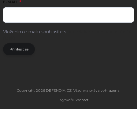
E-MAIL
Vložením e-mailu souhlasíte s
podmínkami ochrany osobních
údajů
.
Přihlásit se
Copyright 2026
DEFENDIA.CZ
. Všechna práva vyhrazena.
Vytvořil Shoptet