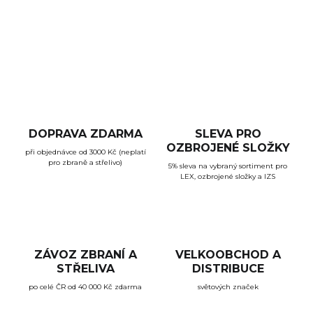
n
u
DOPRAVA ZDARMA
SLEVA PRO
OZBROJENÉ SLOŽKY
při objednávce od 3000 Kč (neplatí
pro zbraně a střelivo)
5% sleva na vybraný sortiment pro
LEX, ozbrojené složky a IZS
ZÁVOZ ZBRANÍ A
VELKOOBCHOD A
STŘELIVA
DISTRIBUCE
po celé ČR od 40 000 Kč zdarma
světových značek