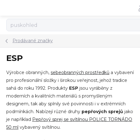
Přejít
na
obsah
Prodávané značky
ESP
Výrobce obranných,
sebeobranných prostředků
a vybavení
pro profesionální složky i širokou veřejnost, jehož tradice
sahá do roku 1992. Produkty
ESP
jsou vyráběny z
moderních a kvalitních materiálů s promyšleným
designem, tak aby splnily své povinnosti i v extrémních
podmínkách. Nabízejí různé druhy
pepřových sprejů
jako
je například
Pepřový sprej se svítilnou POLICE TORNÁDO
50 ml
vybavený svítilnou.