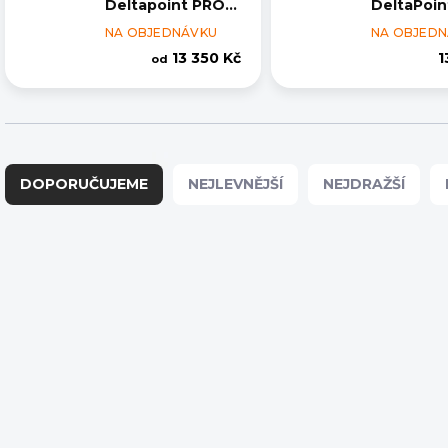
Deltapoint PRO,
DeltaPoin
tečka 2,5 MOA
tečka 6 
NA OBJEDNÁVKU
NA OBJED
13 350 Kč
1
od
Ř
a
DOPORUČUJEME
NEJLEVNĚJŠÍ
NEJDRAŽŠÍ
z
e
n
í
V
p
ý
r
p
o
i
d
s
u
p
k
r
t
o
ů
d