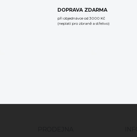
DOPRAVA ZDARMA
při objednávce od 3000 Kč
(neplatí pro zbraně a střelivo)
Z
á
p
a
PRODEJNA
IN
t