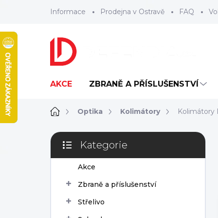
Přejít
Informace
Prodejna v Ostravě
FAQ
Vo
na
obsah
AKCE
ZBRANĚ A PŘÍSLUŠENSTVÍ
Domů
Optika
Kolimátory
Kolimátory
P
Kategorie
o
Přeskočit
s
kategorie
Akce
t
r
Zbraně a příslušenství
a
n
Střelivo
n