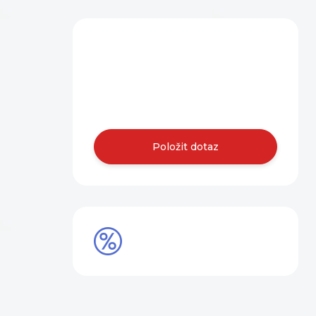
Máte dotaz?
Obraťte se na
nás.
Položit dotaz
SLEVY