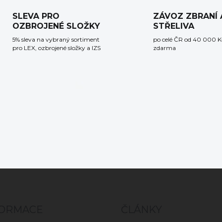
SLEVA PRO
ZÁVOZ ZBRANÍ 
OZBROJENÉ SLOŽKY
STŘELIVA
5% sleva na vybraný sortiment
po celé ČR od 40 000 K
pro LEX, ozbrojené složky a IZS
zdarma
FORMACE
ČLÁNKY