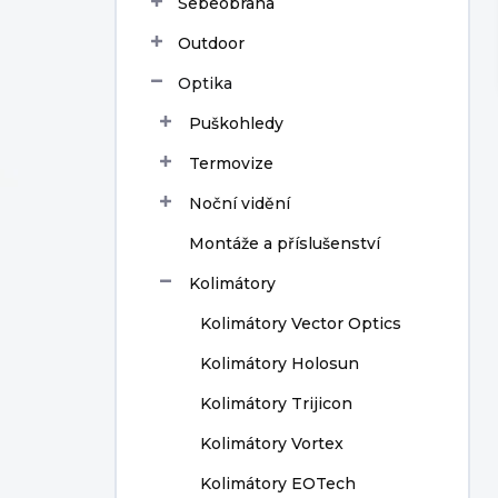
Sebeobrana
í
p
Outdoor
a
n
Optika
e
Puškohledy
l
Termovize
Noční vidění
Montáže a příslušenství
Kolimátory
Kolimátory Vector Optics
Kolimátory Holosun
Kolimátory Trijicon
Kolimátory Vortex
Kolimátory EOTech