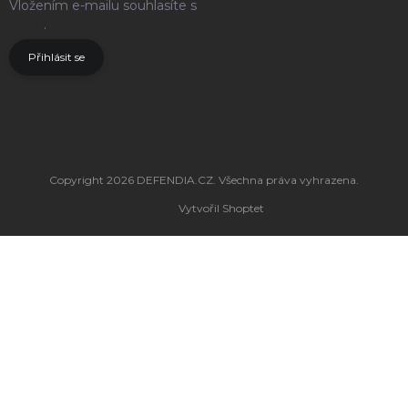
Vložením e-mailu souhlasíte s
podmínkami ochrany osobních
údajů
.
Přihlásit se
Copyright 2026
DEFENDIA.CZ
. Všechna práva vyhrazena.
Vytvořil Shoptet