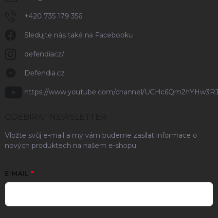
+420 735 179 356
Sledujte nás také na Facebooku
defendiacz/
Defendia.cz
https://www.youtube.com/channel/UCHc6Qm2hYHw3R
ODEBÍRAT NEWSLETTER
Vložte svůj e-mail a my vám budeme zasílat informace o
nových produktech na našem e-shopu.
E-MAIL