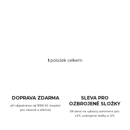
Zasádka Pard NV007S 850nm
13 490 Kč
Detail
1
položek celkem
O
v
l
á
d
a
c
DOPRAVA ZDARMA
SLEVA PRO
í
OZBROJENÉ SLOŽKY
při objednávce od 3000 Kč (neplatí
p
pro zbraně a střelivo)
r
5% sleva na vybraný sortiment pro
LEX, ozbrojené složky a IZS
v
k
y