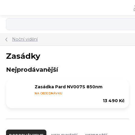
Přejít
na
obsah
Noční vidění
Zasádky
Nejprodávanější
Zasádka Pard NV007S 850nm
NA OBJEDNÁVKU
13 490 Kč
Ř
a