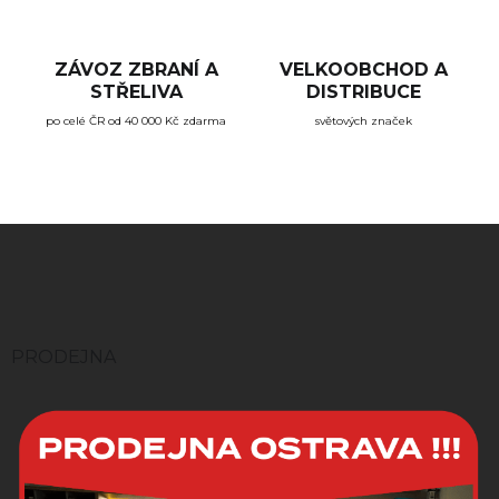
v
ý
p
ZÁVOZ ZBRANÍ A
VELKOOBCHOD A
i
STŘELIVA
DISTRIBUCE
s
u
po celé ČR od 40 000 Kč zdarma
světových značek
Z
á
p
a
t
í
PRODEJNA