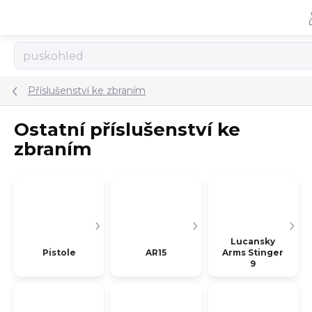
Přejít
na
obsah
Příslušenství ke zbraním
Ostatní příslušenství ke
zbraním
Lucansky
Pistole
AR15
Arms Stinger
9