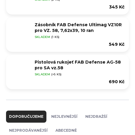
345 Kč
Zásobník FAB Defense Ultimag VZ10R
pro VZ. 58, 7,62x39, 10 ran
SKLADEM
(1 KS)
549 Kč
Pistolová rukojeť FAB Defense AG-58
pro SA vz.58
SKLADEM
(>5 KS)
690 Kč
Ř
a
DOPORUČUJEME
NEJLEVNĚJŠÍ
NEJDRAŽŠÍ
z
e
NEJPRODÁVANĚJŠÍ
ABECEDNĚ