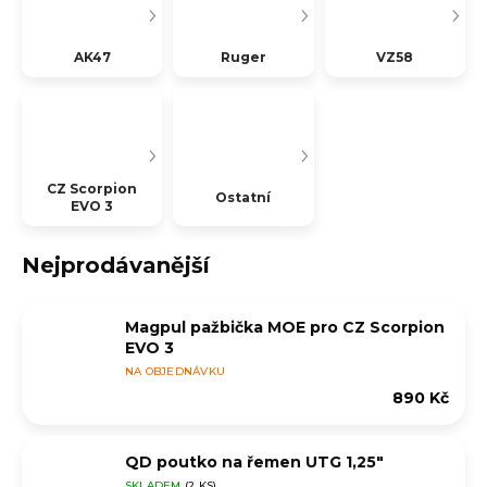
AK47
Ruger
VZ58
CZ Scorpion
Ostatní
EVO 3
Nejprodávanější
Magpul pažbička MOE pro CZ Scorpion
EVO 3
NA OBJEDNÁVKU
890 Kč
QD poutko na řemen UTG 1,25"
SKLADEM
(2 KS)