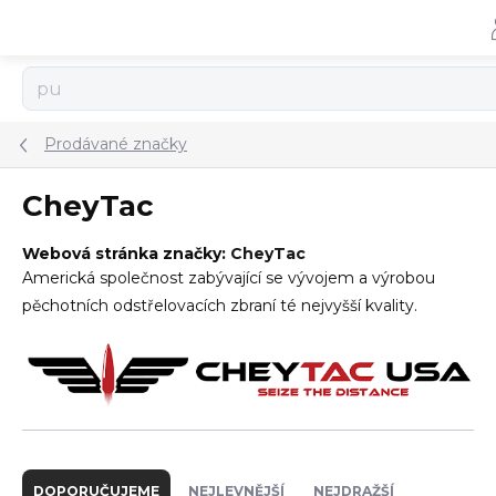
Přejít
na
obsah
Prodávané značky
CheyTac
Webová stránka značky:
CheyTac
Americká společnost zabývající se vývojem a výrobou
pěchotních odstřelovacích zbraní té nejvyšší kvality.
Ř
a
DOPORUČUJEME
NEJLEVNĚJŠÍ
NEJDRAŽŠÍ