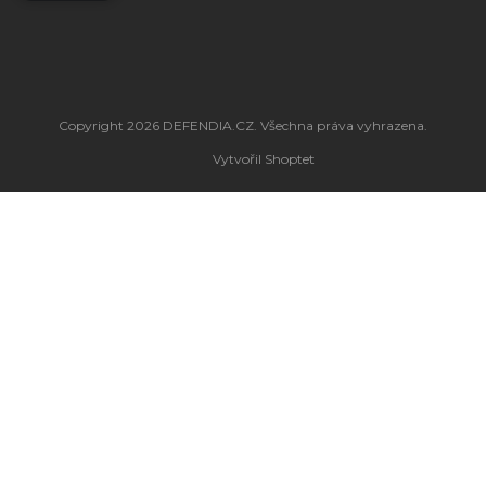
Copyright 2026
DEFENDIA.CZ
. Všechna práva vyhrazena.
Vytvořil Shoptet