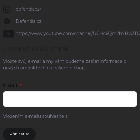
defendiacz/
Defendia.cz
https://www.youtube.com/channel/UCHc6Qm2hYHw3R
ODEBÍRAT NEWSLETTER
Vložte svůj e-mail a my vám budeme zasílat informace o
nových produktech na našem e-shopu.
E-MAIL
Vložením e-mailu souhlasíte s
podmínkami ochrany osobních
údajů
.
Přihlásit se