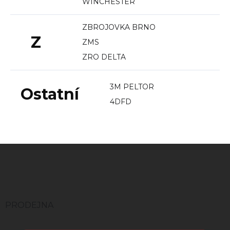
WINCHESTER
ZBROJOVKA BRNO
Z
ZMS
ZRO DELTA
3M PELTOR
Ostatní
4DFD
Z
á
p
a
t
í
PRODEJNA