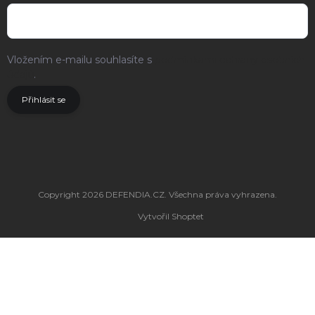
Vložením e-mailu souhlasíte s
podmínkami ochrany osobních
údajů
.
Přihlásit se
Copyright 2026
DEFENDIA.CZ
. Všechna práva vyhrazena.
Vytvořil Shoptet