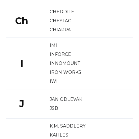
CHEDDITE
Ch
CHEYTAC
CHIAPPA
IMI
INFORCE
I
INNOMOUNT
IRON WORKS
IWI
JAN ODLEVÁK
J
JSB
K.M. SADDLERY
KAHLES