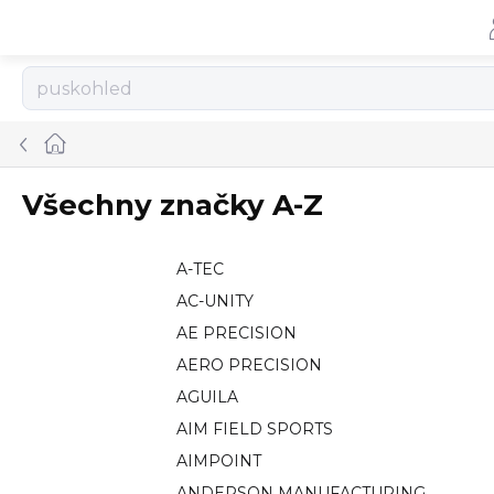
Přejít
na
obsah
Domů
Všechny značky A-Z
A-TEC
AC-UNITY
AE PRECISION
AERO PRECISION
AGUILA
AIM FIELD SPORTS
AIMPOINT
ANDERSON MANUFACTURING