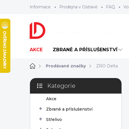
Přejít
Informace
Prodejna v Ostravě
FAQ
Vo
na
obsah
AKCE
ZBRANĚ A PŘÍSLUŠENSTVÍ
Domů
Prodávané značky
ZRO Delta
P
Kategorie
o
Přeskočit
s
kategorie
Akce
t
r
Zbraně a příslušenství
a
n
Střelivo
n