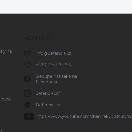
KONTAKT
žky na
info
@
defendia.cz
+420 735 179 356
Sledujte nás také na
Facebooku
defendiacz/
nerace
Defendia.cz
https://www.youtube.com/channel/UCHc6Q
n
ro