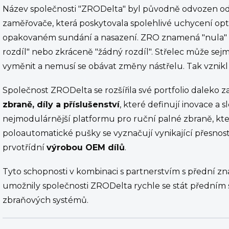
Název společnosti "ZRODelta" byl původně odvozen od 
zaměřovače, která poskytovala spolehlivé uchycení opti
opakovaném sundání a nasazení. ZRO znamená "nula"
rozdíl" nebo zkráceně "žádný rozdíl". Střelec může sejm
vyměnit a nemusí se obávat změny nástřelu. Tak vznikl
Společnost ZRODelta se rozšířila své portfolio daleko 
zbraně, díly a příslušenství
, které definují inovace a s
nejmodulárnější platformu pro ruční palné zbraně, která 
poloautomatické pušky se vyznačují vynikající přesnos
prvotřídní
výrobou OEM dílů
.
Tyto schopnosti v kombinaci s partnerstvím s přední z
umožnily společnosti ZRODelta rychle se stát přední
zbraňových systémů.