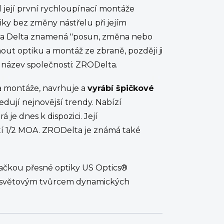
její první rychloupínací montáže
ky bez změny nástřelu při jejím
 a Delta znamená "posun, změna nebo
out optiku a montáž ze zbraně, později ji
 název společnosti: ZRODelta.
za montáže, navrhuje a
vyrábí špičkové
ledují nejnovější trendy. Nabízí
je dnes k dispozici. Její
tí 1/2 MOA. ZRODelta je známá také
načkou přesné optiky US Optics®
m světovým tvůrcem dynamických