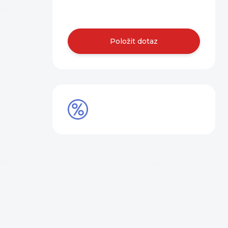
nás.
Položit dotaz
SLEVY