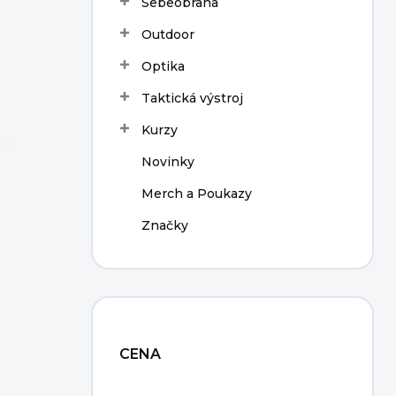
Sebeobrana
í
p
Outdoor
a
n
Optika
e
Taktická výstroj
l
Kurzy
Novinky
Merch a Poukazy
Značky
CENA