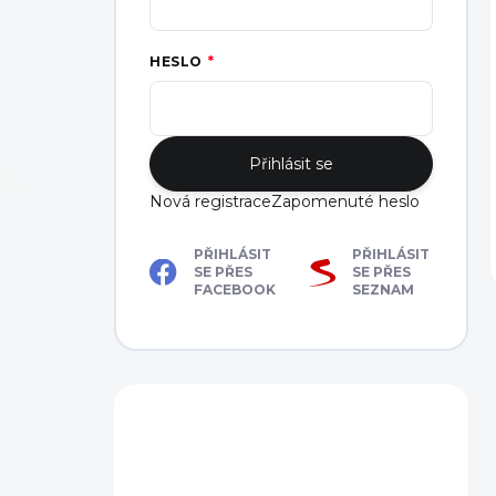
HESLO
Přihlásit se
Nová registrace
Zapomenuté heslo
PŘIHLÁSIT
PŘIHLÁSIT
SE PŘES
SE PŘES
FACEBOOK
SEZNAM
Máte dotaz?
Obraťte se na