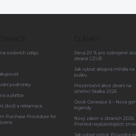
FORMACE
ČLÁNKY
na osobních údajů
Sleva 20 % pro ozbrojené slo
zbraně CZUB
Jak vybrat sklopná mířidla na
akupovat
pušku
odní podmínky
Prezentační akce zbraní na
střelnici Skalka 2026
va a platba
Glock Generace 6 – Nová ge
ní zboží a reklamace
legendy
rm Purchase Procedure for
Nový zákon o zbraních 2026:
tizens
Přehled nejdůležitějších změ
Jak vybrat pistoli: Průvodce p