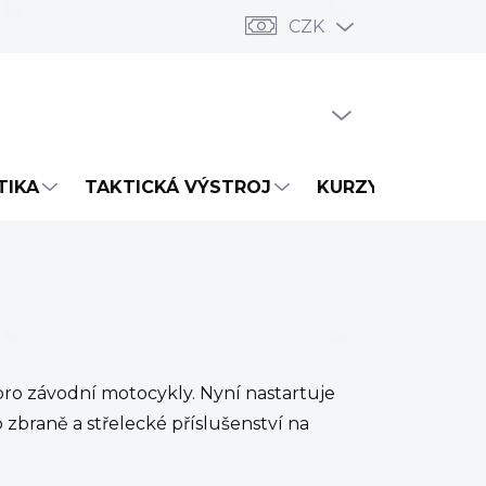
CZK
PRÁZDNÝ KOŠÍK
NÁKUPNÍ
KOŠÍK
TIKA
TAKTICKÁ VÝSTROJ
KURZY
NOVIN
pro závodní motocykly. Nyní nastartuje
o zbraně a střelecké příslušenství na