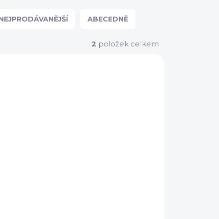
NEJPRODÁVANĚJŠÍ
ABECEDNĚ
2
položek celkem
ADEM
(3 KS)
táž