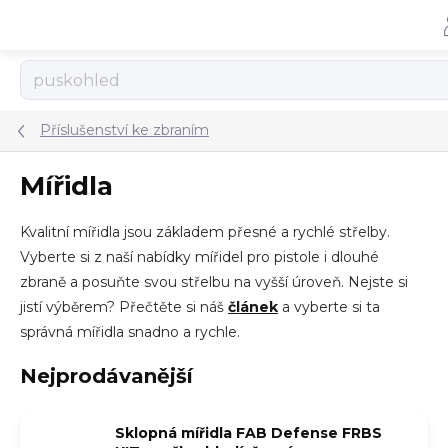
Přejít
na
obsah
Příslušenství ke zbraním
Mířidla
Kvalitní mířidla jsou základem přesné a rychlé střelby.
Vyberte si z naší nabídky mířidel pro pistole i dlouhé
zbraně a posuňte svou střelbu na vyšší úroveň. Nejste si
jistí výběrem? Přečtěte si náš
článek
a vyberte si ta
správná mířidla snadno a rychle.
Nejprodávanější
Sklopná mířidla FAB Defense FRBS