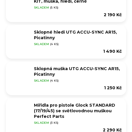
KIT, muška, hledí, černé
SKLADEM
(5 KS)
2 190 Kč
Sklopné hledí UTG ACCU-SYNC AR15,
Picatinny
SKLADEM
(4 KS)
1 490 Kč
Sklopná muška UTG ACCU-SYNC AR15,
Picatinny
SKLADEM
(4 KS)
1 250 Kč
Mířidla pro pistole Glock STANDARD
(17/19/45) se světlovodnou muškou
Perfect Parts
SKLADEM
(3 KS)
2 290 Kč