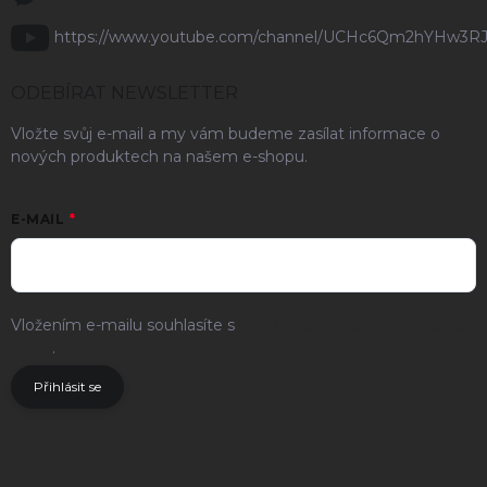
https://www.youtube.com/channel/UCHc6Qm2hYHw3R
ODEBÍRAT NEWSLETTER
Vložte svůj e-mail a my vám budeme zasílat informace o
nových produktech na našem e-shopu.
E-MAIL
Vložením e-mailu souhlasíte s
podmínkami ochrany osobních
údajů
.
Přihlásit se