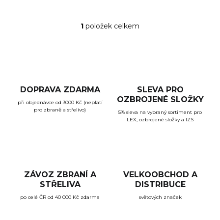
1
položek celkem
O
v
l
á
d
a
c
DOPRAVA ZDARMA
SLEVA PRO
í
OZBROJENÉ SLOŽKY
při objednávce od 3000 Kč (neplatí
p
pro zbraně a střelivo)
r
5% sleva na vybraný sortiment pro
LEX, ozbrojené složky a IZS
v
k
y
v
ý
p
ZÁVOZ ZBRANÍ A
VELKOOBCHOD A
i
STŘELIVA
DISTRIBUCE
s
u
po celé ČR od 40 000 Kč zdarma
světových značek