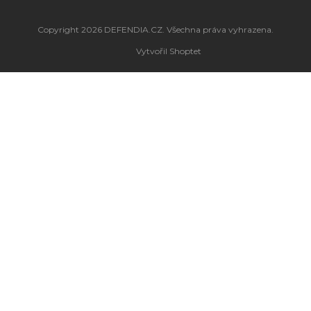
Copyright 2026
DEFENDIA.CZ
. Všechna práva vyhrazena.
Vytvořil Shoptet