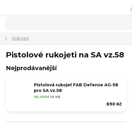
Přejít
na
obsah
Rukojeti
Pistolové rukojeti na SA vz.58
Nejprodávanější
Pistolová rukojeť FAB Defense AG-58
pro SA vz.58
SKLADEM
(>5 KS)
690 Kč
Ř