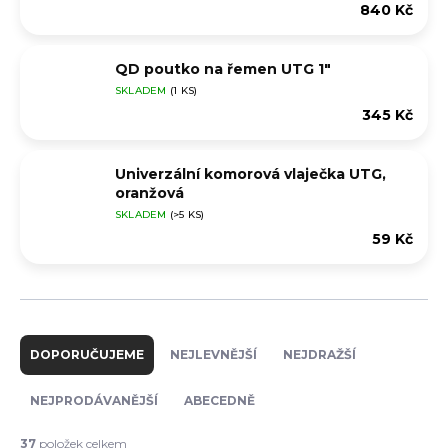
840 Kč
QD poutko na řemen UTG 1"
SKLADEM
(1 KS)
345 Kč
Univerzální komorová vlaječka UTG,
oranžová
SKLADEM
(>5 KS)
59 Kč
Ř
a
DOPORUČUJEME
NEJLEVNĚJŠÍ
NEJDRAŽŠÍ
z
e
NEJPRODÁVANĚJŠÍ
ABECEDNĚ
n
í
37
položek celkem