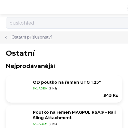
Přejít
na
obsah
Ostatní příslušenství
Ostatní
Nejprodávanější
QD poutko na řemen UTG 1,25"
SKLADEM
(2 KS)
345 Kč
Poutko na řemen MAGPUL RSA® - Rail
Sling Attachment
SKLADEM
(4 KS)