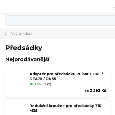
Přejít
na
obsah
Noční vidění
Předsádky
Nejprodávanější
Adaptér pro předsádku Pulsar CORE /
DFA75 / DN55
SKLADEM
(2 KS)
3 293 Kč
od
Redukční kroužek pro předsádky TIR-
M35