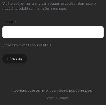
Vložte svůj e-mail a my vám budeme zasílat informace o
nových produktech na našem e-shopu.
E-MAIL
Vložením e-mailu souhlasíte s
podmínkami ochrany osobních
údajů
.
Přihlásit se
Copyright 2026
DEFENDIA.CZ
. Všechna práva vyhrazena.
Vytvořil Shoptet