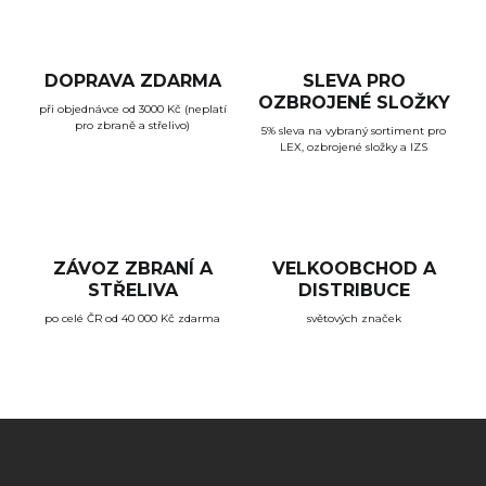
u
DOPRAVA ZDARMA
SLEVA PRO
OZBROJENÉ SLOŽKY
při objednávce od 3000 Kč (neplatí
pro zbraně a střelivo)
5% sleva na vybraný sortiment pro
LEX, ozbrojené složky a IZS
ZÁVOZ ZBRANÍ A
VELKOOBCHOD A
STŘELIVA
DISTRIBUCE
po celé ČR od 40 000 Kč zdarma
světových značek
Z
á
p