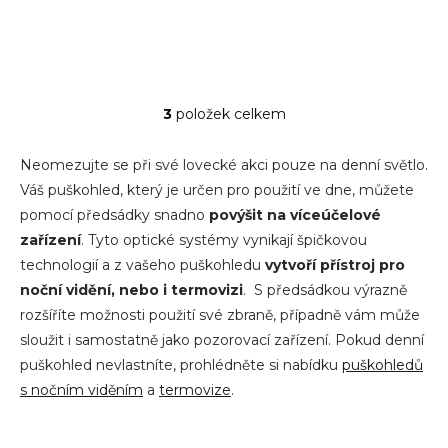
3
položek celkem
O
v
l
Neomezujte se při své lovecké akci pouze na denní světlo.
á
Váš puškohled, který je určen pro použití ve dne, můžete
d
pomocí předsádky snadno
povýšit na víceúčelové
a
c
zařízení
. Tyto optické systémy vynikají špičkovou
í
technologií a z vašeho puškohledu
vytvoří přístroj pro
p
noční vidění, nebo i termovizi
. S předsádkou výrazně
r
v
rozšíříte možnosti použití své zbraně, případně vám může
k
sloužit i samostatně jako pozorovací zařízení. Pokud denní
y
puškohled nevlastníte, prohlédněte si nabídku
puškohledů
v
ý
s nočním viděním
a
termovize
.
p
i
s