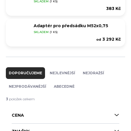
SKLADEM
(1 KS)
383 Kč
Adaptér pro předsádku M52x0,75
SKLADEM
(1 KS)
3 292 Kč
od
Ř
a
DOPORUČUJEME
NEJLEVNĚJŠÍ
NEJDRAŽŠÍ
z
e
NEJPRODÁVANĚJŠÍ
ABECEDNĚ
n
í
3
položek celkem
p
r
CENA
o
d
u