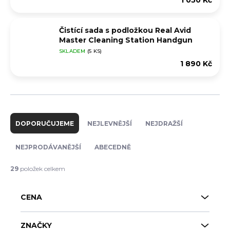
1 050 Kč
Čistící sada s podložkou Real Avid
Master Cleaning Station Handgun
SKLADEM
(5 KS)
1 890 Kč
Ř
a
DOPORUČUJEME
NEJLEVNĚJŠÍ
NEJDRAŽŠÍ
z
e
NEJPRODÁVANĚJŠÍ
ABECEDNĚ
n
í
29
položek celkem
p
r
CENA
o
d
u
ZNAČKY