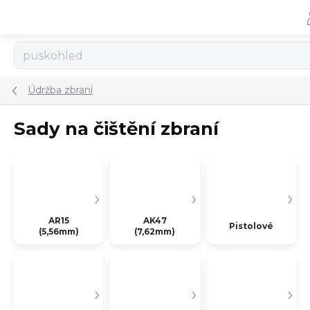
Přejít
na
obsah
Údržba zbraní
Sady na čištění zbraní
AR15
AK47
Pistolové
(5,56mm)
(7,62mm)