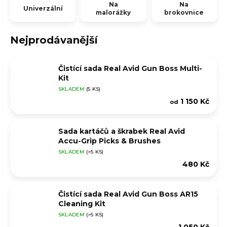
Na
Na
Univerzální
malorážky
brokovnice
Nejprodávanější
Čistící sada Real Avid Gun Boss Multi-
Kit
SKLADEM
(5 KS)
1 150 Kč
od
Sada kartáčů a škrabek Real Avid
Accu-Grip Picks & Brushes
SKLADEM
(>5 KS)
480 Kč
Čistící sada Real Avid Gun Boss AR15
Cleaning Kit
SKLADEM
(>5 KS)