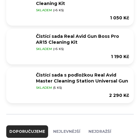
Cleaning Kit
SKLADEM
(>5 KS)
1 050 Kč
Čistící sada Real Avid Gun Boss Pro
AR15 Cleaning Kit
SKLADEM
(>5 KS)
1 190 Kč
Čistící sada s podložkou Real Avid
Master Cleaning Station Universal Gun
SKLADEM
(5 KS)
2 290 Kč
Ř
a
DOPORUČUJEME
NEJLEVNĚJŠÍ
NEJDRAŽŠÍ
z