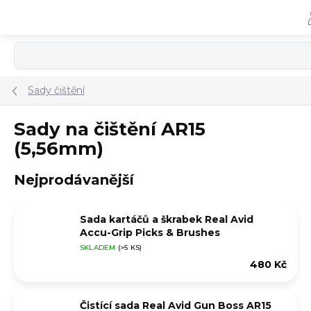
Přejít
na
obsah
Sady čištění
Sady na čištění AR15
(5,56mm)
Nejprodávanější
Sada kartáčů a škrabek Real Avid
Accu-Grip Picks & Brushes
SKLADEM
(>5 KS)
480 Kč
Čistící sada Real Avid Gun Boss AR15