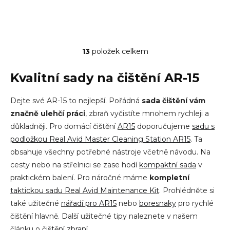
13
položek celkem
O
v
l
Kvalitní sady na čištění AR-15
á
d
Dejte své AR-15 to nejlepší. Pořádná
sada čištění vám
a
c
značně ulehčí práci
, zbraň vyčistíte mnohem rychleji a
í
důkladněji. Pro domácí čištění
AR15
doporučujeme
sadu s
p
podložkou Real Avid Master Cleaning Station AR15
. Ta
r
v
obsahuje všechny potřebné nástroje včetně návodu. Na
k
cesty nebo na střelnici se zase hodí
kompaktní sada
v
y
praktickém balení. Pro náročné máme
kompletní
v
taktickou sadu Real Avid Maintenance Kit
. Prohlédněte si
ý
p
také užitečné
nářadí pro AR15
nebo
boresnaky
pro rychlé
i
čištění hlavně. Další užitečné tipy naleznete v našem
s
článku o
čištění zbraní
.