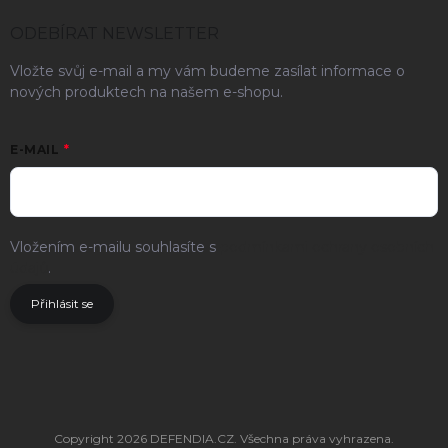
ODEBÍRAT NEWSLETTER
Vložte svůj e-mail a my vám budeme zasílat informace o
nových produktech na našem e-shopu.
E-MAIL
Vložením e-mailu souhlasíte s
podmínkami ochrany osobních
údajů
.
Přihlásit se
Copyright 2026
DEFENDIA.CZ
. Všechna práva vyhrazena.