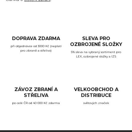
u
DOPRAVA ZDARMA
SLEVA PRO
OZBROJENÉ SLOŽKY
při objednávce od 3000 Kč (neplatí
pro zbraně a střelivo)
5% sleva na vybraný sortiment pro
LEX, ozbrojené složky a IZS
ZÁVOZ ZBRANÍ A
VELKOOBCHOD A
STŘELIVA
DISTRIBUCE
po celé ČR od 40 000 Kč zdarma
světových značek