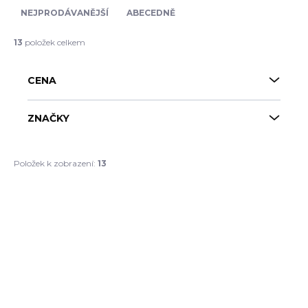
e
NEJPRODÁVANĚJŠÍ
ABECEDNĚ
n
í
13
položek celkem
p
r
CENA
o
d
u
ZNAČKY
k
t
ů
Položek k zobrazení:
13
V
ý
p
i
s
p
r
o