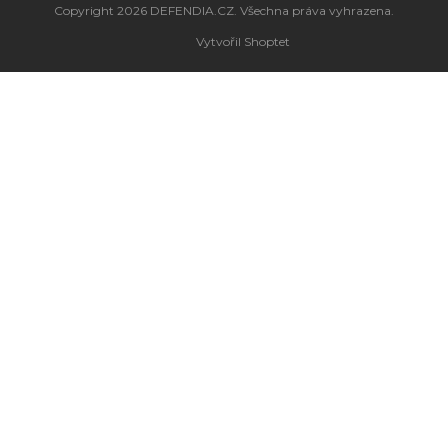
Copyright 2026
DEFENDIA.CZ
. Všechna práva vyhrazena.
Vytvořil Shoptet