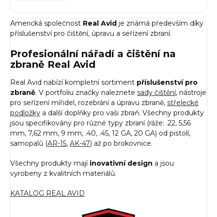
Americká společnost
Real Avid
je známá především díky
příslušenství pro čištění, úpravu a seřízení zbraní.
Profesionální nářadí a čištění na
zbraně Real Avid
Real Avid nabízí kompletní sortiment
příslušenství pro
zbraně
. V portfoliu značky naleznete
sady čištění
, nástroje
pro seřízení mířidel, rozebrání a úpravu zbraně,
střelecké
podložky
a další doplňky pro vaši zbraň. Všechny produkty
jsou specifikovány pro různé typy zbraní (ráže: .22, 5,56
mm, 7,62 mm, 9 mm, .40, .45, 12 GA, 20 GA) od pistolí,
samopalů (
AR-15
,
AK-47
) až po brokovnice.
Všechny produkty mají
inovativní design
a jsou
vyrobeny z kvalitních materiálů.
KATALOG REAL AVID