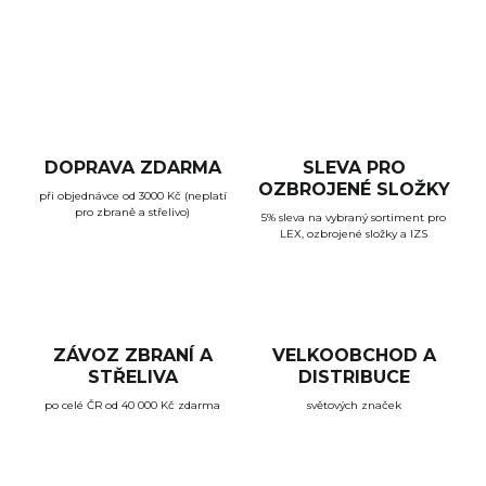
ZEPTAT SE
HLÍDAT
DOPRAVA ZDARMA
SLEVA PRO
OZBROJENÉ SLOŽKY
při objednávce od 3000 Kč (neplatí
pro zbraně a střelivo)
5% sleva na vybraný sortiment pro
LEX, ozbrojené složky a IZS
ZÁVOZ ZBRANÍ A
VELKOOBCHOD A
STŘELIVA
DISTRIBUCE
po celé ČR od 40 000 Kč zdarma
světových značek