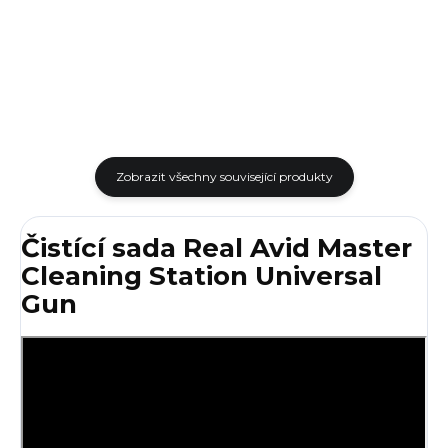
poskytuje, díky svému obalu,
usnadnění čištění Vaší zbraně
dokonalý přehled o všech
nebo při provádění přesných
nástrojích. Ergonomická
úkonů v omezeném prostoru,
rukojeť má 2...
kdy...
Zobrazit všechny související produkty
Čistící sada Real Avid Master
Cleaning Station Universal
Gun