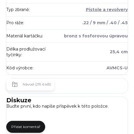
Typ zbraně
:
Pistole a revolvery
Pro ráže
:
.22 / 9 mm / .40 / .45
Materiál kartáčku
:
bronz s fosforovou úpravou
Délka prodlužovací
25,4 cm
tyčinky
:
Kód výrobce
:
AVMCS-U
Návod (219.6 kB)
Diskuze
Buďte první, kdo napíše příspěvek k této položce.
Přidat komentář