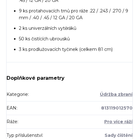
.45 / 12 GA / 20 GA
9 ks protahovacích trnů pro ráže .22 / .243 / .270 / 9
mm / .40 / .45 / 12 GA / 20 GA
2 ks univerzálních vytěráků
50 ks čistících ubrousků
3 ks prodlužovacích tyčinek (celkem 81 cm)
Doplňkové parametry
Kategorie
:
Údržba zbraní
EAN
:
813119012570
Ráže
:
Pro více ráží
Typ příslušenství
:
Sady čištění