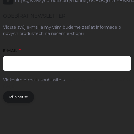
https://www.youtube.com/channel/UCHc6Qm2hYHw3R
ODEBÍRAT NEWSLETTER
Vložte svůj e-mail a my vám budeme zasílat informace o
nových produktech na našem e-shopu.
E-MAIL
Vložením e-mailu souhlasíte s
podmínkami ochrany osobních
údajů
.
Přihlásit se