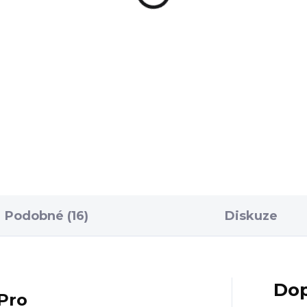
Station Universal 
620 Kč
2 290 Kč
Do košíku
Do košíku
l Avid Smart Drive 90 je
Čistící sada včetně podlož
kařská sada, která
MASTER CLEANING
ahuje šroubovák s LED
STATION UNIVERSAL GU
ětlením, přídavnou oporu
poskytuje, díky svému oba
 pohodlnější použití,
dokonalý přehled o všech
tážní...
nástrojích....
Podobné (16)
Diskuze
Dop
 Pro