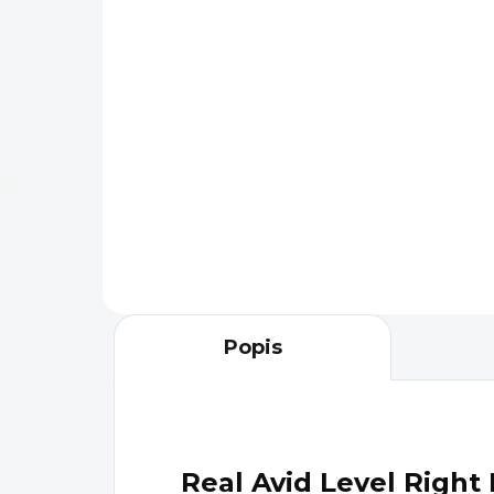
2 990 Kč
3 
Do košíku
Momentový klíč Smart Torq
je určený zejména pro
Rea
puškařské dílny na úpravu
puš
zbraní, optiky nebo montáže
obs
na přesně výrobcem
osv
definovanou...
pro
mon
Popis
Real Avid Level Right