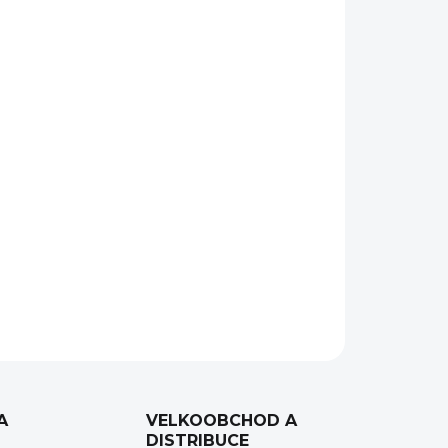
Přidat do košíku
ek pro ověření a nastavení zarovnání
edu
. Přípravek se upevní na hlaveň zbraně (která je
še se prosvítí svítilnou skrz puškohled na tabulku
o kříže. Vše je ověřeno pomocí vodováhy.
ZEPTAT SE
HLÍDAT
A
VELKOOBCHOD A
DISTRIBUCE