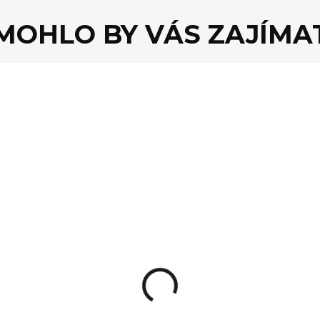
MOHLO BY VÁS ZAJÍMA
AKCE
NA OBJEDNÁVKU
SKLAD
Momentový klíč
Laserový náboj pro
ortex Torque
nastřelení zbraně
Wrench
522 Kč