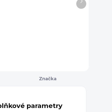
Další
9 990 Kč
Gun
produkt
Do košíku
Kompletní sada nářadí Real
ky
Avid AR-15 ARMORER'S
MASTER KIT je kombinací
N
několika nástrojů, které slouží
lu,
pro profesionální opravy a
úpravy...
Značka
lňkové parametry