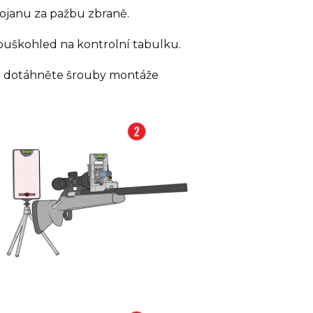
tojanu za pažbu zbraně.
z puškohled na kontrolní tabulku.
 a dotáhněte šrouby montáže