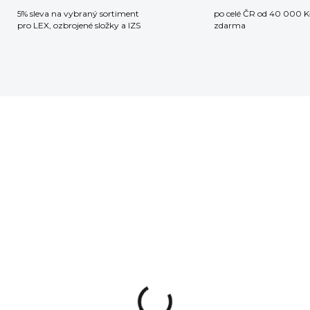
5% sleva na vybraný sortiment
po celé ČR od 40 000 K
pro LEX, ozbrojené složky a IZS
zdarma
SKLADEM
SKLA
(5 KS)
(
da bitů se
Čistící sada s
oubovákem Real
podložkou Real Avi
id Smart Drive 90
Master Cleaning