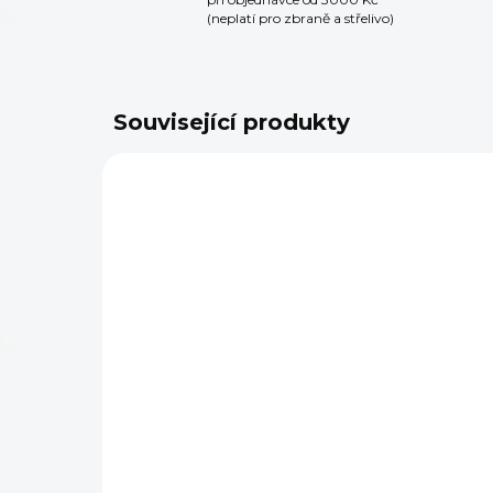
(neplatí pro zbraně a střelivo)
Související produkty
SKLADEM
(5 KS)
Momentový klíč Real
Sa
Avid Smart Torq
šr
Av