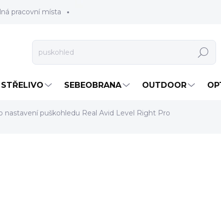
lná pracovní místa
Hledat
STŘELIVO
SEBEOBRANA
OUTDOOR
OP
o nastavení puškohledu Real Avid Level Right Pro
2 590 Kč
2 140,50 Kč bez DPH
Měrná
SKLADEM
(4 KS)
cena:
MOŽNOSTI DORUČENÍ