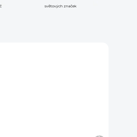
č
světových značek
DEM
NA OBJEDNÁVKU
5 KS)
Puškařská sada Real
Avid ARMORER'S
d
MASTER KIT