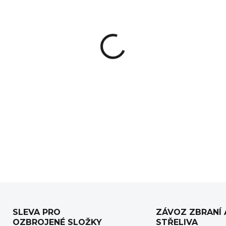
−
+
Level Right Pro je příprav
záměrného kříže puškohl
upevněna v kozlici) a jednodu
pro ověření sklonu záměrnéh
DETAILNÍ INFORMACE
SLEVA PRO
ZÁVOZ ZBRANÍ 
OZBROJENÉ SLOŽKY
STŘELIVA