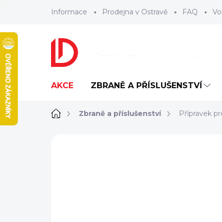
Přejít
Informace
Prodejna v Ostravě
FAQ
Vo
na
obsah
AKCE
ZBRANĚ A PŘÍSLUŠENSTVÍ
Domů
Zbraně a příslušenství
Přípravek pr
ZNAČKA:
REAL AVID