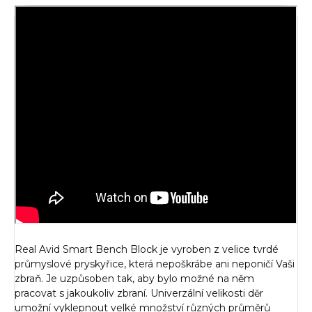
Real Avid Smart Bench Block je vyroben z velice tvrdé
průmyslové pryskyřice, která nepoškrábe ani neponičí Vaši
zbraň. Je uzpůsoben tak, aby bylo možné na něm
pracovat s jakoukoliv zbraní. Univerzální velikosti děr
umožní vyklepnout velké množství různých průměrů