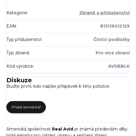
Kategorie
:
Zbraně a příslušenství
EAN
:
813119012129
Typ příslušenství
:
Čistící podložky
Typ zbraně
:
Pro více zbraní
Kód výrobce
:
AVSBBLK
Diskuze
Buďte první, kdo napíše příspěvek k této položce.
Přidat komentář
Americká společnost
Real Avid
je známá především díky
příslušenství pro čištění, úpravu a seřízení zbraní.