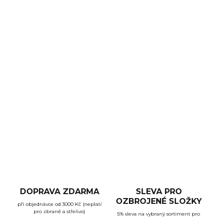
DORUČENÍ
−
+
Přidat do košíku
Vyklepnutí kolíků a čepů z různých typů zbraní
nebylo nikdy snadnější. Tento univerzální nástroj si
okamžitě zamilujete díky jeho všestrannosti a
materiálům, ze kterých je vyroben.
DETAILNÍ INFORMACE
ZEPTAT SE
HLÍDAT
DOPRAVA ZDARMA
SLEVA PRO
OZBROJENÉ SLOŽKY
při objednávce od 3000 Kč (neplatí
pro zbraně a střelivo)
5% sleva na vybraný sortiment pro