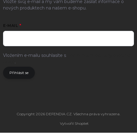
Vložte svůj e-mail a my vám budeme zasílat informace o
nových produktech na našem e-shopu.
E-MAIL
Vložením e-mailu souhlasíte s
podmínkami ochrany osobních
údajů
.
Přihlásit se
Copyright 2026
DEFENDIA.CZ
. Všechna práva vyhrazena.
Vytvořil Shoptet