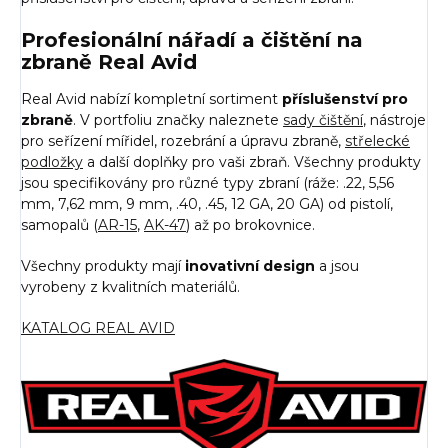
Profesionální nářadí a čištění na
zbraně Real Avid
Real Avid nabízí kompletní sortiment
příslušenství pro
zbraně
. V portfoliu značky naleznete
sady čištění
, nástroje
pro seřízení mířidel, rozebrání a úpravu zbraně,
střelecké
podložky
a další doplňky pro vaši zbraň. Všechny produkty
jsou specifikovány pro různé typy zbraní (ráže: .22, 5,56
mm, 7,62 mm, 9 mm, .40, .45, 12 GA, 20 GA) od pistolí,
samopalů (
AR-15
,
AK-47
) až po brokovnice.
Všechny produkty mají
inovativní design
a jsou
vyrobeny z kvalitních materiálů.
KATALOG REAL AVID