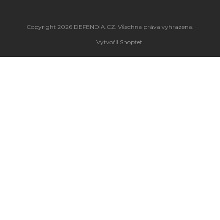
Copyright 2026
DEFENDIA.CZ
. Všechna práva vyhrazena.
Vytvořil Shoptet