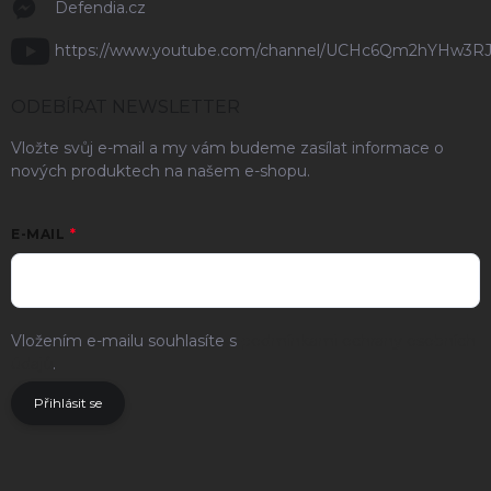
Defendia.cz
https://www.youtube.com/channel/UCHc6Qm2hYHw3R
ODEBÍRAT NEWSLETTER
Vložte svůj e-mail a my vám budeme zasílat informace o
nových produktech na našem e-shopu.
E-MAIL
Vložením e-mailu souhlasíte s
podmínkami ochrany osobních
údajů
.
Přihlásit se