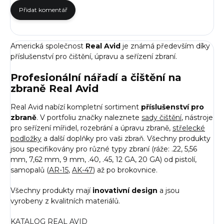
Přidat komentář
Americká společnost
Real Avid
je známá především díky
příslušenství pro čištění, úpravu a seřízení zbraní.
Profesionální nářadí a čištění na
zbraně Real Avid
Real Avid nabízí kompletní sortiment
příslušenství pro
zbraně
. V portfoliu značky naleznete
sady čištění
, nástroje
pro seřízení mířidel, rozebrání a úpravu zbraně,
střelecké
podložky
a další doplňky pro vaši zbraň. Všechny produkty
jsou specifikovány pro různé typy zbraní (ráže: .22, 5,56
mm, 7,62 mm, 9 mm, .40, .45, 12 GA, 20 GA) od pistolí,
samopalů (
AR-15
,
AK-47
) až po brokovnice.
Všechny produkty mají
inovativní design
a jsou
vyrobeny z kvalitních materiálů.
KATALOG REAL AVID