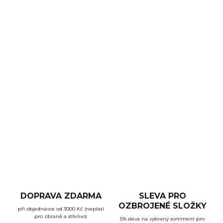
DORUČENÍ
−
+
Přidat do košíku
Rozborka a servis zbraní snadno a pohodlně? Žádný
problém. Pusťte se do toho se třiceti sedmi dílnou sadou
pinů Accu Punch Master Set od amerického výrobce Real
Avid.
DETAILNÍ INFORMACE
ZEPTAT SE
HLÍDAT
DOPRAVA ZDARMA
SLEVA PRO
OZBROJENÉ SLOŽKY
při objednávce od 3000 Kč (neplatí
pro zbraně a střelivo)
5% sleva na vybraný sortiment pro