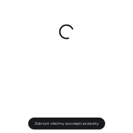
SKLADEM
NA OBJEDNÁVKU
(4 KS)
Škrabka karbonu
Puškařský klíč
Real Avid AR-15
Magpul na AR-15
Scraper
2 750 Kč
720 Kč
Do košíku
Do košíku
Skvělý univerzální klíč pro
Škrabka karbonu pro zbraň
úpravy a opravy pušek AR-15 s
AR15.
kvalitním zpracováním a velice
pevnou konstrukcí.
Zobrazit všechny související produkty