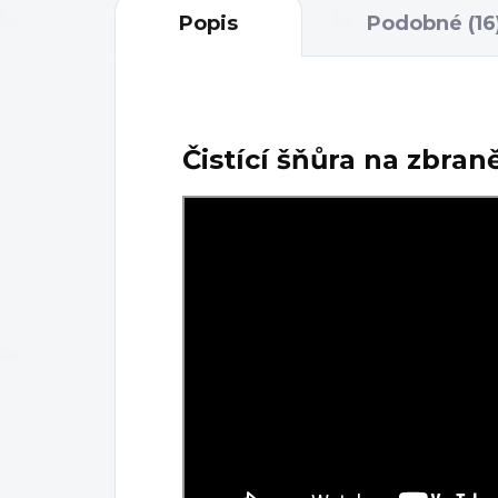
Popis
Podobné (16
Čistící šňůra na zbran