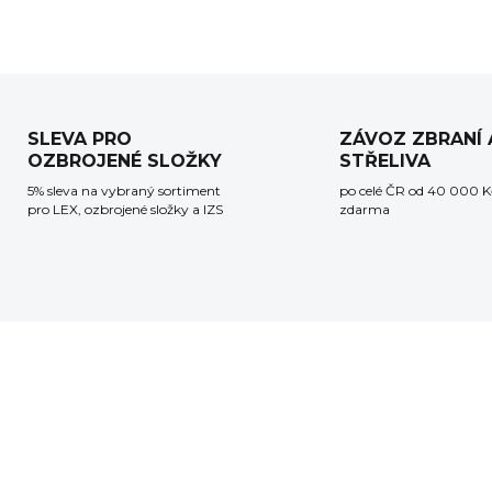
SLEVA PRO
ZÁVOZ ZBRANÍ 
OZBROJENÉ SLOŽKY
STŘELIVA
5% sleva na vybraný sortiment
po celé ČR od 40 000 K
pro LEX, ozbrojené složky a IZS
zdarma