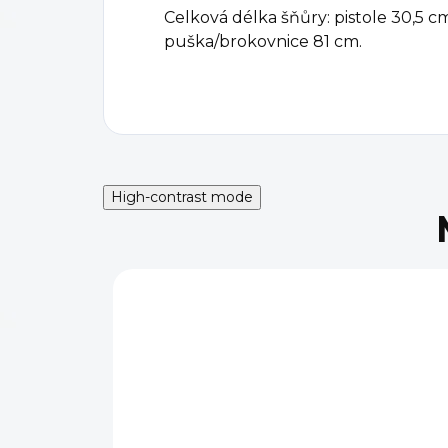
Celková délka šňůry: pistole 30,5 cm
puška/brokovnice 81 cm.
High-contrast mode