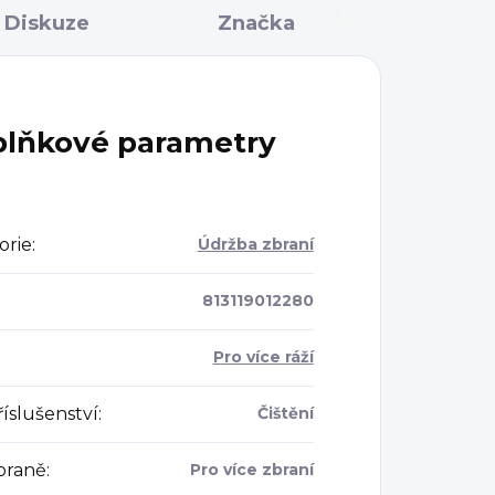
Diskuze
Značka
lňkové parametry
orie
:
Údržba zbraní
813119012280
Pro více ráží
íslušenství
:
Čištění
braně
:
Pro více zbraní