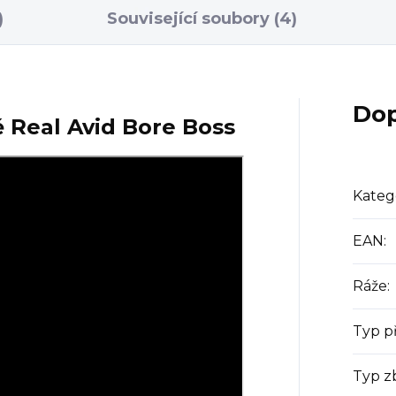
)
Související soubory (4)
Dop
ě Real Avid Bore Boss
Kateg
EAN
:
Ráže
:
Typ př
Typ z