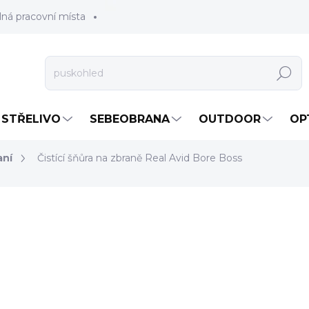
lná pracovní místa
Hledat
STŘELIVO
SEBEOBRANA
OUTDOOR
OP
aní
Čistící šňůra na zbraně Real Avid Bore Boss
od
350 Kč
od
289,26 Kč
bez DPH
Měrná
ZVOLTE VARIANTU
cena: