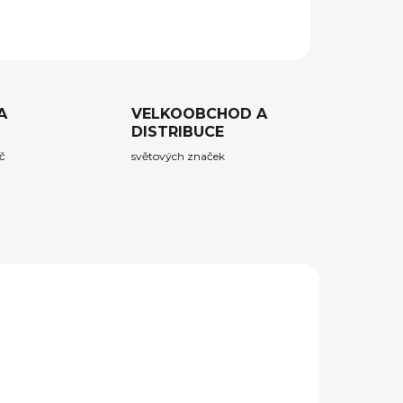
ZEPTAT SE
HLÍDAT
A
VELKOOBCHOD A
DISTRIBUCE
č
světových značek