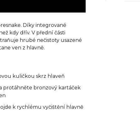
oresnake. Díky integrované
než kdy dřív. V přední části
traňuje hrubé nečistoty usazené
tane ven z hlavně.
lovou kuličkou skrz hlaveň
 a protáhněte bronzový kartáček
ven
de k rychlému vyčištění hlavně