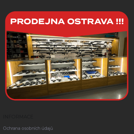
maloobchodní prodej!
Velkoobchodní objednávky
přijaty od poloviny června
budou dodány na podzim
2026.
INFORMACE
Ochrana osobních údajů