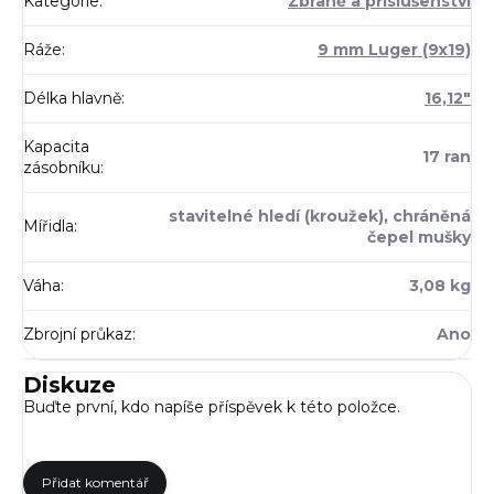
Kategorie
:
Zbraně a příslušenství
Ráže
:
9 mm Luger (9x19)
Délka hlavně
:
16,12"
Kapacita
17 ran
zásobníku
:
stavitelné hledí (kroužek), chráněná
Mířidla
:
čepel mušky
Váha
:
3,08 kg
Zbrojní průkaz
:
Ano
Diskuze
Buďte první, kdo napíše příspěvek k této položce.
Přidat komentář