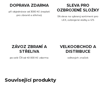
DOPRAVA ZDARMA
SLEVA PRO
OZBROJENÉ SLOŽKY
při objednávce od 3000 Kč (neplatí
pro zbraně a střelivo)
5% sleva na vybraný sortiment pro
LEX, ozbrojené složky a IZS
ZÁVOZ ZBRANÍ A
VELKOOBCHOD A
STŘELIVA
DISTRIBUCE
po celé ČR od 40 000 Kč zdarma
světových značek
Související produkty
TIP