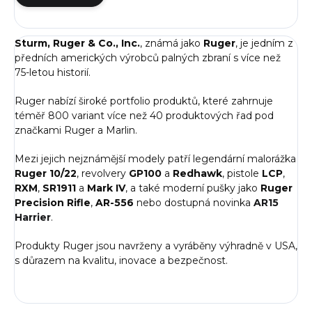
Sturm, Ruger & Co., Inc.
, známá jako
Ruger
, je jedním z
předních amerických výrobců palných zbraní s více než
75-letou historií.
Ruger nabízí široké portfolio produktů, které zahrnuje
téměř 800 variant více než 40 produktových řad pod
značkami Ruger a Marlin.
Mezi jejich nejznámější modely patří legendární malorážka
Ruger 10/22
, revolvery
GP100
a
Redhawk
, pistole
LCP
,
RXM
,
SR1911
a
Mark IV
, a také moderní pušky jako
Ruger
Precision Rifle
,
AR-556
nebo dostupná novinka
AR15
Harrier
.
Produkty
Ruger jsou navrženy a vyráběny výhradně v USA,
s důrazem na kvalitu, inovace a bezpečnost.