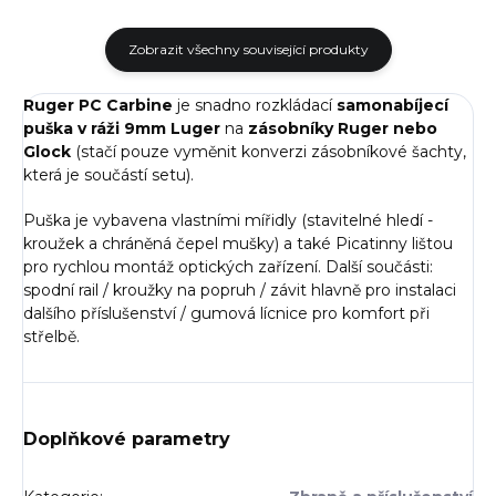
Zobrazit všechny související produkty
Ruger PC Carbine
je snadno rozkládací
samonabíjecí
puška v ráži 9mm Luger
na
zásobníky Ruger nebo
Glock
(stačí pouze vyměnit konverzi zásobníkové šachty,
která je součástí setu).
Puška je vybavena vlastními mířidly (stavitelné hledí -
kroužek a chráněná čepel mušky) a také Picatinny lištou
pro rychlou montáž optických zařízení. Další součásti:
spodní rail / kroužky na popruh / závit hlavně pro instalaci
dalšího příslušenství / gumová lícnice pro komfort při
střelbě.
Doplňkové parametry