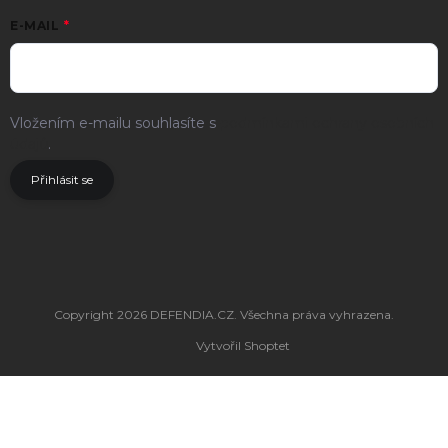
E-MAIL
Vložením e-mailu souhlasíte s
podmínkami ochrany osobních
údajů
.
Přihlásit se
Copyright 2026
DEFENDIA.CZ
. Všechna práva vyhrazena.
Vytvořil Shoptet