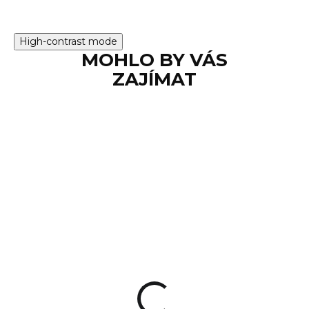
High-contrast mode
MOHLO BY VÁS
ZAJÍMAT
TIP
SKLADEM
Samonabíjecí
karabina Lucansky
Arms Stinger 9, 9