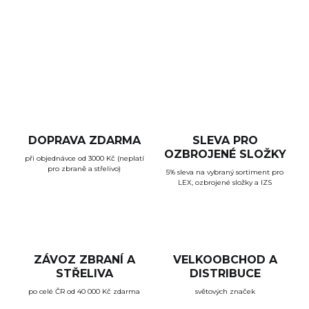
DETAILNÍ INFORMACE
ZEPTAT SE
HLÍDAT
DOPRAVA ZDARMA
SLEVA PRO
OZBROJENÉ SLOŽKY
při objednávce od 3000 Kč (neplatí
pro zbraně a střelivo)
5% sleva na vybraný sortiment pro
LEX, ozbrojené složky a IZS
ZÁVOZ ZBRANÍ A
VELKOOBCHOD A
STŘELIVA
DISTRIBUCE
po celé ČR od 40 000 Kč zdarma
světových značek