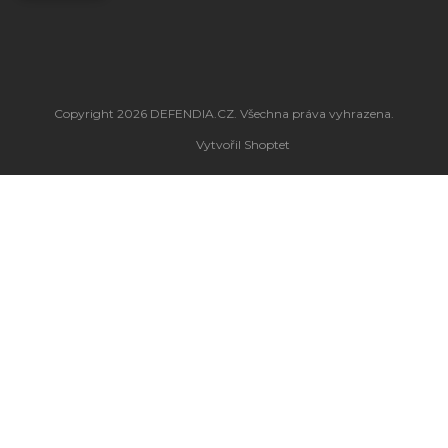
Copyright 2026
DEFENDIA.CZ
. Všechna práva vyhrazena.
Vytvořil Shoptet