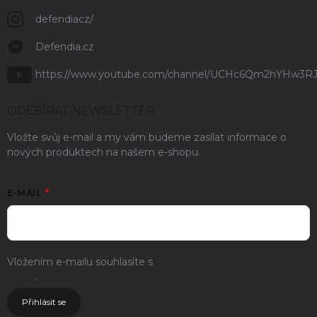
defendiacz/
Defendia.cz
https://www.youtube.com/channel/UCHc6Qm2hYHw3R
ODEBÍRAT NEWSLETTER
Vložte svůj e-mail a my vám budeme zasílat informace o
nových produktech na našem e-shopu.
E-MAIL
Vložením e-mailu souhlasíte s
podmínkami ochrany osobních
údajů
.
Přihlásit se