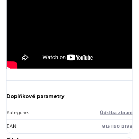
Doplňkové parametry
Kategorie
:
Údržba zbraní
EAN
:
813119012198