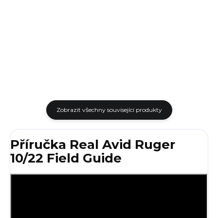
Čistící sada včetně podložky
Avid Accu-Punch Hammer &
MASTER CLEANING STATION
Roll Pin Punch Set slouží k
UNIVERSAL GUN poskytuje,
jednoduchým servisním
díky svému obalu, dokonalý
pracím a úpravám zbraní.
přehled o všech nástrojích....
Sada je...
Zobrazit všechny související produkty
Příručka Real Avid Ruger
10/22 Field Guide