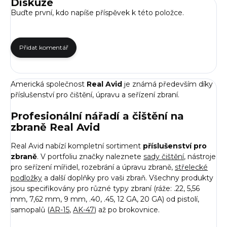
Diskuze
Buďte první, kdo napíše příspěvek k této položce.
Přidat komentář
Americká společnost
Real Avid
je známá především díky
příslušenství pro čištění, úpravu a seřízení zbraní.
Profesionální nářadí a čištění na
zbraně Real Avid
Real Avid nabízí kompletní sortiment
příslušenství pro
zbraně
. V portfoliu značky naleznete
sady čištění
, nástroje
pro seřízení mířidel, rozebrání a úpravu zbraně,
střelecké
podložky
a další doplňky pro vaši zbraň. Všechny produkty
jsou specifikovány pro různé typy zbraní (ráže: .22, 5,56
mm, 7,62 mm, 9 mm, .40, .45, 12 GA, 20 GA) od pistolí,
samopalů (
AR-15
,
AK-47
) až po brokovnice.