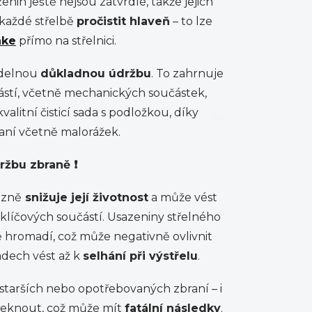
enin ještě nejsou zatvrdlé, takže jejich
 každé střelbě
pročistit hlaveň
– to lze
ake
přímo na střelnici.
idelnou
důkladnou údržbu
. To zahrnuje
částí, včetně mechanických součástek,
alitní čisticí sada s podložkou, díky
aní včetně malorážek.
žbu zbraně ❗
azně
snižuje její životnost
a může vést
klíčových součástí. Usazeniny střelného
ě hromadí, což může negativně ovlivnit
adech vést až k
selhání při výstřelu
.
 starších nebo opotřebovaných zbraní – i
seknout, což může mít
fatální následky
.