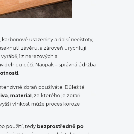
, karbonové usazeniny a další nečistoty,
seknutí závěru, a zároveň urychlují
 vyrábějí z nerezových a
ravidelnou péči. Naopak – správná údržba
otnosti
.
intenzivně zbraň používáte. Důležité
liva
,
materiál
, ze kterého je zbraň
 vyšší vlhkost může proces koroze
po použití, tedy
bezprostředně po