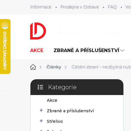
Přejít
Informace
Prodejna v Ostravě
FAQ
Vo
na
obsah
AKCE
ZBRANĚ A PŘÍSLUŠENSTVÍ
Domů
Články
Čištění zbraní – nezbytná nut
P
Kategorie
o
Přeskočit
s
kategorie
Akce
t
r
Zbraně a příslušenství
a
n
Střelivo
n