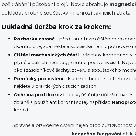
poškrábání i působení olejů. Navíc obsahuje
magnetic
odkládat drobné součástky – nehrozí tak jejich ztráta.
Důkladná údržba krok za krokem:
Rozborka zbraně
– před samotným čištěním rozebert
zkontrolujte, zda některá součástka není opotřebova
Čištění mechanických částí
– všechny komponenty, na
plynů a dalších nečistot, je nutné pečlivě vyčistit. Nej
okolí zásobníkové šachty, závěru a spoušťového mech
Pomůcky pro čištění
– k údržbě budete potřebovat kar
najdete v praktických čisticích sadách.
Ochrana proti korozi
– po vyčištění je důležité nanést
zbraně a použít antikorozní sprej, například
Nanoprot
korozí.
Správné a pravidelné čištění nejen prodlouží životnost vaší
bezpečné fungování
při ka