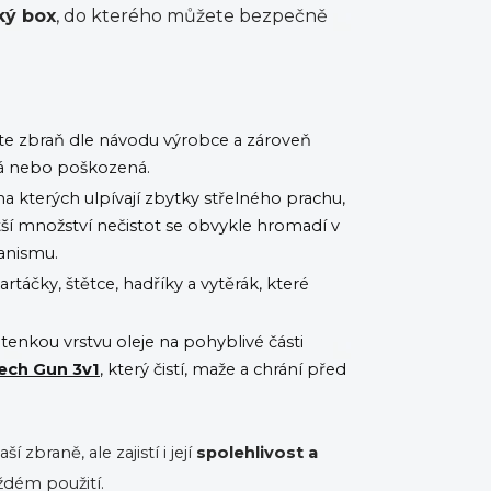
ký box
, do kterého můžete bezpečně
e zbraň dle návodu výrobce a zároveň
ná nebo poškozená.
 kterých ulpívají zbytky střelného prachu,
větší množství nečistot se obvykle hromadí v
anismu.
táčky, štětce, hadříky a vytěrák, které
 tenkou vrstvu oleje na pohyblivé části
ech Gun 3v1
, který čistí, maže a chrání před
 zbraně, ale zajistí i její
spolehlivost a
ždém použití.