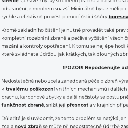
střelbě
. Čerstvé zbytky střelného prachu a dalších usaz
odstranění je mnohem snazší. Minimálně byste měli po
rychle a efektivně provést pomocí čisticí šňůry
boresn
Kromě základního čištění je nutné provádět také prav
kompletní rozebrání zbraně a pečlivé vyčištění všech 
mazání a kontroly opotřebení. K tomu se nejlépe hodí kv
které zvládnete údržbu jak krátkých, tak dlouhých zbr
❗
POZOR! Nepodceňujte údr
Nedostatečná nebo zcela zanedbaná péče o zbraň výr
k
trvalému poškození
vnitřních mechanismů i dalších 
prachu, karbonové zbytky a další nečistoty se postupn
funkčnost zbraně
, snížit její
přesnost
a v krajních příp
Důležité je si uvědomit, že tento problém se netýká jen
zcela
nová zbraň
se může při nedostatečné údržbě za