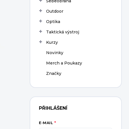
Sebeobrana
í
p
Outdoor
a
n
Optika
e
Taktická výstroj
l
Kurzy
Novinky
Merch a Poukazy
Značky
PŘIHLÁŠENÍ
E-MAIL