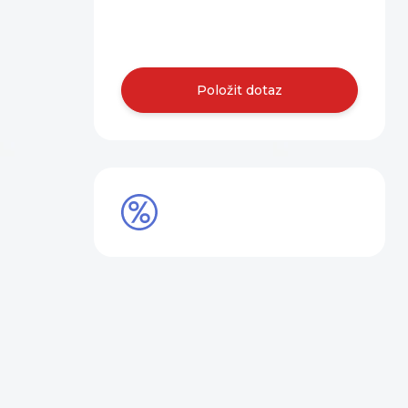
Obraťte se na
nás.
Položit dotaz
SLEVY