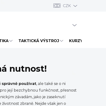
CZK
PRÁZDNÝ KOŠÍK
NÁKUPNÍ
KOŠÍK
TIKA
TAKTICKÁ VÝSTROJ
KURZY
NOVIN
ná nutnost!
i
správně používat
, ale také se o ni
é pro její bezchybnou funkčnost, přesnost
nickým závadám, jako je zaseknutí
e životnost zbraně. Nejde však jen o