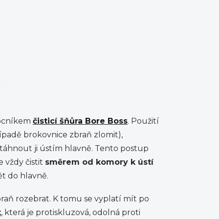
omocníkem
čisticí šňůra Bore Boss
. Použití
ípadě brokovnice zbraň zlomit),
táhnout ji ústím hlavně. Tento postup
 vždy čistit
směrem od komory k ústí
pět do hlavně.
braň rozebrat. K tomu se vyplatí mít po
t
, která je protiskluzová, odolná proti