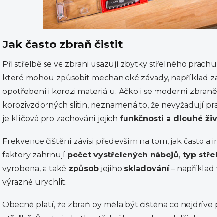
Jak často zbraň čistit
Při střelbě se ve zbrani usazují zbytky střelného prachu
které mohou způsobit mechanické závady, například za
opotřebení i korozi materiálu. Ačkoli se moderní zbraně
korozivzdorných slitin, neznamená to, že nevyžadují p
je klíčová pro zachování jejich
funkčnosti a dlouhé živ
Frekvence čištění závisí především na tom, jak často a 
faktory zahrnují
počet vystřelených nábojů
,
typ stře
vyrobena, a také
způsob
jejího
skladování
– například
výrazně urychlit.
Obecně platí, že zbraň by měla být čištěna co nejdříve 