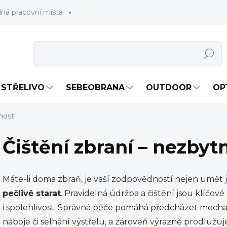
lná pracovní místa
Hledat
STŘELIVO
SEBEOBRANA
OUTDOOR
OP
nost!
Čištění zbraní – nezbyt
Máte-li doma zbraň, je vaší zodpovědností nejen umět j
pečlivě starat
. Pravidelná údržba a čištění jsou klíčov
i spolehlivost. Správná péče pomáhá předcházet mecha
náboje či selhání výstřelu, a zároveň výrazně prodlužuj