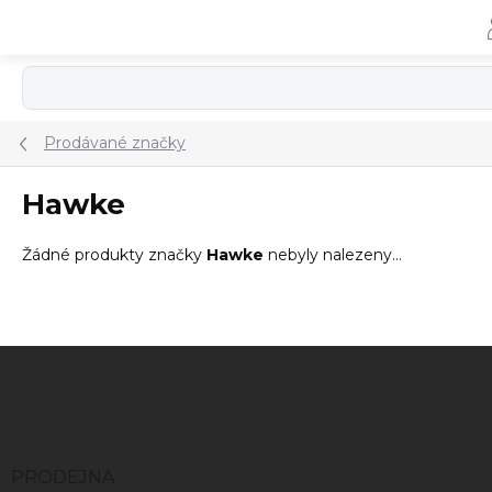
Přejít
na
obsah
Prodávané značky
Hawke
Žádné produkty značky
Hawke
nebyly nalezeny...
Z
á
p
a
t
í
PRODEJNA