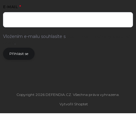
E-MAIL
Vložením e-mailu souhlasíte s
podmínkami ochrany osobních
údajů
.
Přihlásit se
Copyright 2026
DEFENDIA.CZ
. Všechna práva vyhrazena.
Vytvořil Shoptet