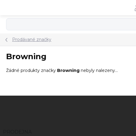
Přejít
na
obsah
Prodávané značky
Browning
Žádné produkty značky
Browning
nebyly nalezeny...
Z
á
p
a
t
í
PRODEJNA