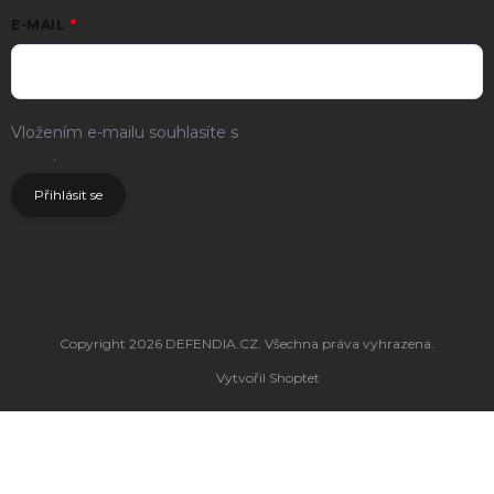
E-MAIL
Vložením e-mailu souhlasíte s
podmínkami ochrany osobních
údajů
.
Přihlásit se
Copyright 2026
DEFENDIA.CZ
. Všechna práva vyhrazena.
Vytvořil Shoptet