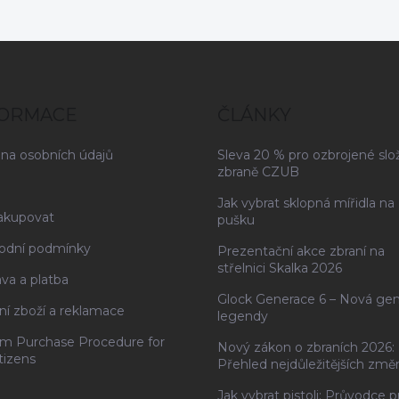
FORMACE
ČLÁNKY
na osobních údajů
Sleva 20 % pro ozbrojené slo
zbraně CZUB
Jak vybrat sklopná mířidla na
akupovat
pušku
odní podmínky
Prezentační akce zbraní na
střelnici Skalka 2026
va a platba
Glock Generace 6 – Nová ge
ní zboží a reklamace
legendy
rm Purchase Procedure for
Nový zákon o zbraních 2026:
tizens
Přehled nejdůležitějších změ
Jak vybrat pistoli: Průvodce p