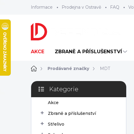
Přejít
Informace
Prodejna v Ostravě
FAQ
Vo
na
obsah
AKCE
ZBRANĚ A PŘÍSLUŠENSTVÍ
Domů
Prodávané značky
MDT
P
Kategorie
o
Přeskočit
s
kategorie
Akce
t
r
Zbraně a příslušenství
a
n
Střelivo
n