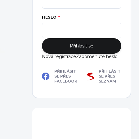
HESLO
Přihlásit se
Nová registrace
Zapomenuté heslo
PŘIHLÁSIT
PŘIHLÁSIT
SE PŘES
SE PŘES
FACEBOOK
SEZNAM
Máte dotaz?
Obraťte se na