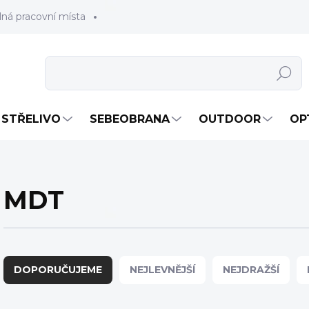
lná pracovní místa
Hledat
STŘELIVO
SEBEOBRANA
OUTDOOR
OP
MDT
Ř
a
DOPORUČUJEME
NEJLEVNĚJŠÍ
NEJDRAŽŠÍ
z
e