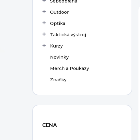
Sebeobrana
í
p
Outdoor
a
n
Optika
e
Taktická výstroj
l
Kurzy
Novinky
Merch a Poukazy
Značky
CENA