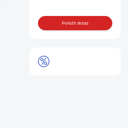
nás.
Položit dotaz
SLEVY