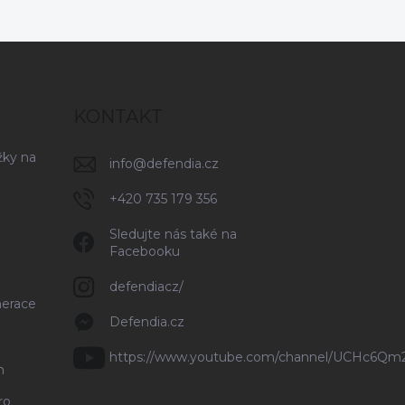
KONTAKT
žky na
info
@
defendia.cz
+420 735 179 356
Sledujte nás také na
Facebooku
defendiacz/
nerace
Defendia.cz
https://www.youtube.com/channel/UCHc6Q
n
ro