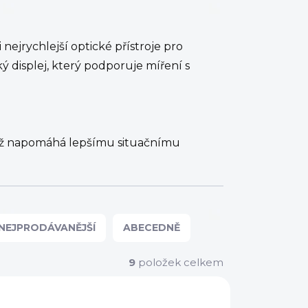
jrychlejší optické přístroje pro
ký displej, který podporuje míření s
což napomáhá lepšímu situačnímu
NEJPRODÁVANĚJŠÍ
ABECEDNĚ
9
položek celkem