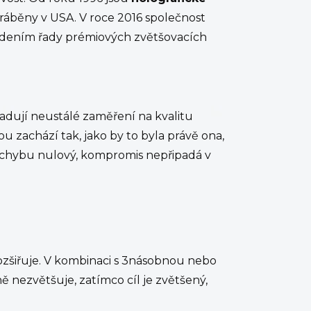
ráběny v USA. V roce 2016 společnost
edením řady prémiových zvětšovacích
adují neustálé zaměření na kvalitu
u zachází tak, jako by to byla právě ona,
pro chybu nulový, kompromis nepřipadá v
zšiřuje. V kombinaci s 3násobnou nebo
ě nezvětšuje, zatímco cíl je zvětšený,