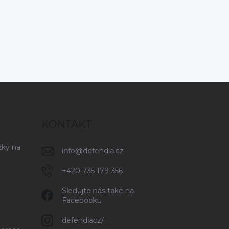
KONTAKT
žky na
info
@
defendia.cz
+420 735 179 356
Sledujte nás také na
Facebooku
defendiacz/