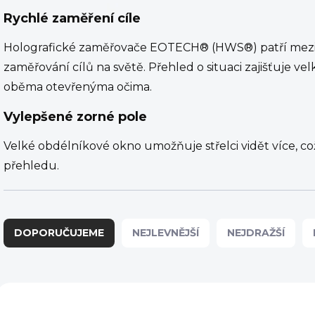
Rychlé zaměření cíle
Holografické zaměřovače EOTECH® (HWS®) patří mezi ne
zaměřování cílů na světě. Přehled o situaci zajišťuje vel
oběma otevřenýma očima.
Vylepšené zorné pole
Velké obdélníkové okno umožňuje střelci vidět více, 
přehledu.
Ř
a
DOPORUČUJEME
NEJLEVNĚJŠÍ
NEJDRAŽŠÍ
z
e
n
í
V
p
ý