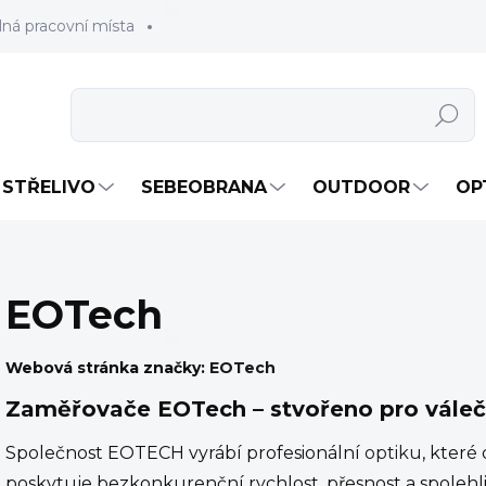
lná pracovní místa
Hledat
STŘELIVO
SEBEOBRANA
OUTDOOR
OP
EOTech
Webová stránka značky:
EOTech
Zaměřovače EOTech – stvořeno pro váleč
Společnost EOTECH vyrábí profesionální
optiku
, které
poskytuje bezkonkurenční rychlost, přesnost a spolehl