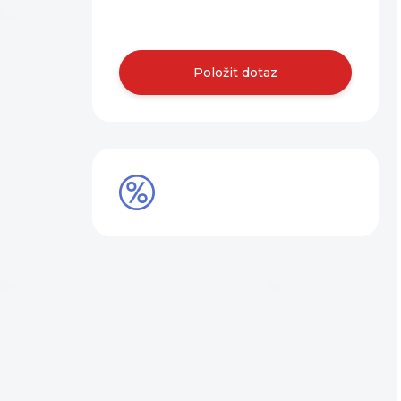
nás.
Položit dotaz
SLEVY