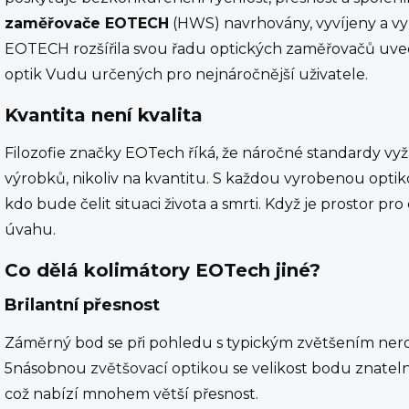
zaměřovače EOTECH
(HWS) navrhovány, vyvíjeny a vy
EOTECH rozšířila svou řadu optických zaměřovačů uv
optik Vudu určených pro nejnáročnější uživatele.
Kvantita není kvalita
Filozofie značky EOTech říká, že náročné standardy vyž
výrobků, nikoliv na kvantitu. S každou vyrobenou optiko
kdo bude čelit situaci života a smrti. Když je prostor 
úvahu.
Co dělá kolimátory EOTech jiné?
Brilantní přesnost
Záměrný bod se při pohledu s typickým zvětšením nero
5násobnou
zvětšovací optikou
se velikost bodu znateln
což nabízí mnohem větší přesnost.