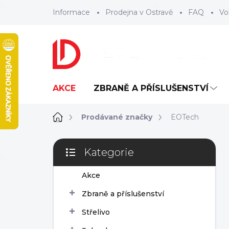
Přejít
Informace
Prodejna v Ostravě
FAQ
Vo
na
obsah
AKCE
ZBRANĚ A PŘÍSLUŠENSTVÍ
Domů
Prodávané značky
EOTech
P
Kategorie
o
Přeskočit
s
kategorie
Akce
t
r
Zbraně a příslušenství
a
n
Střelivo
n