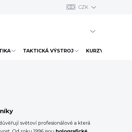
CZK
PRÁZDNÝ KOŠÍK
NÁKUPNÍ
KOŠÍK
TIKA
TAKTICKÁ VÝSTROJ
KURZY
NOVIN
níky
 důvěřují světoví profesionálové a která
ivost. Od roku 1996 jsou
holografické