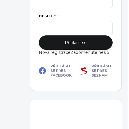
HESLO
Přihlásit se
Nová registrace
Zapomenuté heslo
PŘIHLÁSIT
PŘIHLÁSIT
SE PŘES
SE PŘES
FACEBOOK
SEZNAM
Máte dotaz?
Obraťte se na