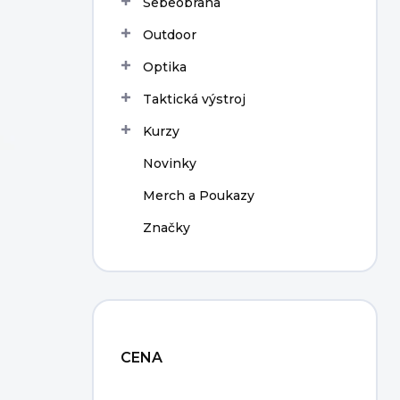
Sebeobrana
í
p
Outdoor
a
n
Optika
e
Taktická výstroj
l
Kurzy
Novinky
Merch a Poukazy
Značky
CENA