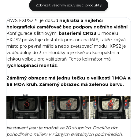
Zobrazit všechny související produkty
HWS EXPS2™ je dosud
nejkratší a nejlehčí
holografický zaměřovač bez podpory nočního vidění
.
Konfigurace s lithiovými
bateriemi CR123
u modelu
EXPS2 poskytuje dostatek prostoru na liště, takže zbývá
místo pro pevná mířidla nebo zvětšovací modul. XPS2 je
voděodolný do 3 m hloubky a je skvělou kompaktní a
lehkou volbou pro vaši zbraň. Tento kolimátor má
rychloupínací montáž
.
Záměrný obrazec má jednu tečku o velikosti 1
MOA
a
68 MOA kruh
.
Záměrný obrazec má zelenou barvu.
Nastavení jasu je možné ve 20 stupních. Docílíte tím
pohodlného míření v různých světelných podmínkách.