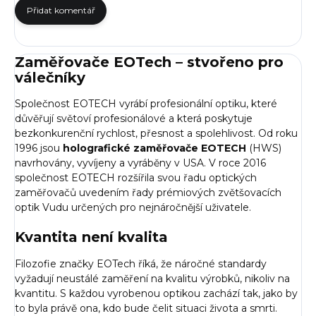
Přidat komentář
Zaměřovače EOTech – stvořeno pro
válečníky
Společnost EOTECH vyrábí profesionální
optiku
, které
důvěřují světoví profesionálové a která poskytuje
bezkonkurenční rychlost, přesnost a spolehlivost. Od roku
1996 jsou
holografické zaměřovače EOTECH
(HWS)
navrhovány, vyvíjeny a vyráběny v USA. V roce 2016
společnost EOTECH rozšířila svou řadu optických
zaměřovačů uvedením řady prémiových zvětšovacích
optik Vudu určených pro nejnáročnější uživatele.
Kvantita není kvalita
Filozofie značky EOTech říká, že náročné standardy
vyžadují neustálé zaměření na kvalitu výrobků, nikoliv na
kvantitu. S každou vyrobenou optikou zachází tak, jako by
to byla právě ona, kdo bude čelit situaci života a smrti.