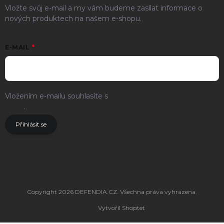
Vložte svůj e-mail a my vám budeme zasílat informace o
nových produktech na našem e-shopu.
E-MAIL
Vložením e-mailu souhlasíte s
podmínkami ochrany osobních
údajů
.
Přihlásit se
Copyright 2026
DEFENDIA.CZ
. Všechna práva vyhrazena.
Vytvořil Shoptet