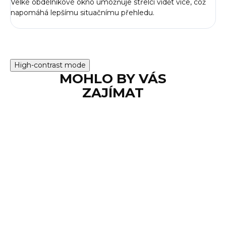
Velké obdélníkové okno umožňuje střelci vidět více, což
napomáhá lepšímu situačnímu přehledu.
High-contrast mode
MOHLO BY VÁS
ZAJÍMAT
NA OBJEDNÁVKU
Kolimátor EOTech