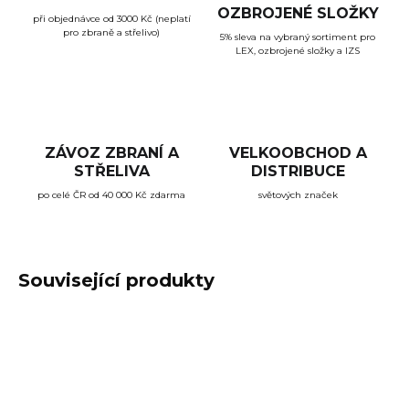
OZBROJENÉ SLOŽKY
při objednávce od 3000 Kč (neplatí
pro zbraně a střelivo)
5% sleva na vybraný sortiment pro
LEX, ozbrojené složky a IZS
ZÁVOZ ZBRANÍ A
VELKOOBCHOD A
STŘELIVA
DISTRIBUCE
po celé ČR od 40 000 Kč zdarma
světových značek
Související produkty