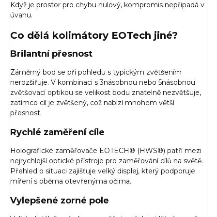
Když je prostor pro chybu nulový, kompromis nepřipadá v
úvahu.
Co dělá kolimátory EOTech jiné?
Brilantní přesnost
Záměrný bod se při pohledu s typickým zvětšením
nerozšiřuje. V kombinaci s 3násobnou nebo 5násobnou
zvětšovací optikou
se velikost bodu znatelně nezvětšuje,
zatímco cíl je zvětšený, což nabízí mnohem větší
přesnost.
Rychlé zaměření cíle
Holografické zaměřovače EOTECH® (HWS®) patří mezi
nejrychlejší optické přístroje pro zaměřování cílů na světě.
Přehled o situaci zajišťuje velký displej, který podporuje
míření s oběma otevřenýma očima.
Vylepšené zorné pole