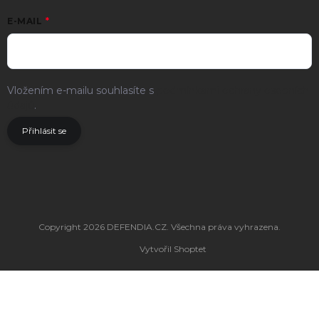
E-MAIL
Vložením e-mailu souhlasíte s
podmínkami ochrany osobních
údajů
.
Přihlásit se
Copyright 2026
DEFENDIA.CZ
. Všechna práva vyhrazena.
Vytvořil Shoptet