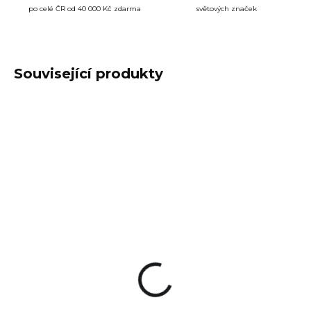
po celé ČR od 40 000 Kč zdarma
světových značek
Související produkty
SKLADEM
NA OBJEDNÁVKU
(2 KS)
Kolimátor Holosun
Kolimátor Holosun
HS515CM
HS510C
přepínatelná osnova
10 290 Kč
11 489 Kč
Do košíku
Do košíku