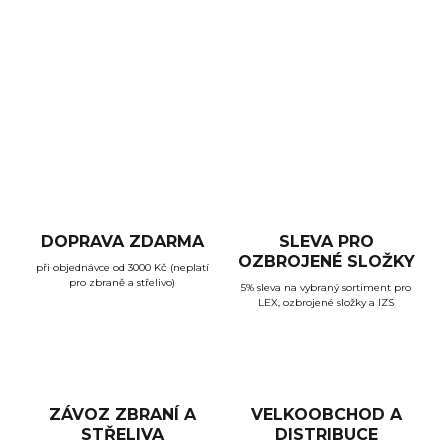
Náhradní krytka šroubů rektifikace určená pro kolimátory
HOLOSUN.
DETAILNÍ INFORMACE
ZEPTAT SE
HLÍDAT
DOPRAVA ZDARMA
SLEVA PRO
OZBROJENÉ SLOŽKY
při objednávce od 3000 Kč (neplatí
pro zbraně a střelivo)
5% sleva na vybraný sortiment pro
LEX, ozbrojené složky a IZS
ZÁVOZ ZBRANÍ A
VELKOOBCHOD A
STŘELIVA
DISTRIBUCE