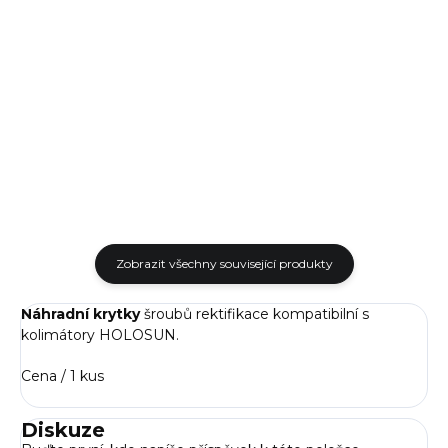
Kolimátor s přepínatelným
Nesofistikovanější kolimátor
obrazcem a solárním panelem
řady Classic Hlosun HS515CM se
s automatickou regulací
solárním panelem a
osnovy dle světelných
přepínatelnou osnovou je
podmínek. Pohybové čidlo
vybavený také odklopnými
zapne osnovu...
FLIP-UP...
Zobrazit všechny související produkty
Náhradní krytky
šroubů rektifikace kompatibilní s
kolimátory HOLOSUN.
Cena / 1 kus
Diskuze