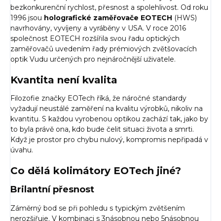
bezkonkurenční rychlost, přesnost a spolehlivost. Od roku
1996 jsou
holografické zaměřovače EOTECH
(HWS)
navrhovány, vyvíjeny a vyráběny v USA. V roce 2016
společnost EOTECH rozšířila svou řadu optických
zaměřovačů uvedením řady prémiových zvětšovacích
optik Vudu určených pro nejnáročnější uživatele.
Kvantita není kvalita
Filozofie značky EOTech říká, že náročné standardy
vyžadují neustálé zaměření na kvalitu výrobků, nikoliv na
kvantitu. S každou vyrobenou optikou zachází tak, jako by
to byla právě ona, kdo bude čelit situaci života a smrti.
Když je prostor pro chybu nulový, kompromis nepřipadá v
úvahu.
Co dělá kolimátory EOTech jiné?
Brilantní přesnost
Záměrný bod se při pohledu s typickým zvětšením
nerozšiřuje. V kombinaci s 3násobnou nebo 5násobnou