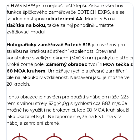
S HWS 518™ je to nejlepší ještě lepší. Získáte všechny
funkce špičkového zaměřovače EOTECH EXPS, ale se
snadno dostupnými
bateriemi AA
. Model 518 má
tlačítka na boku
, takže za něj pohodlně umístíte
zvětšovací modul.
Holografický zaměřovač Eotech 518
je navržený pro
střelbu na krátkou až střední vzdálenost. Otevřená
konstrukce s velkým oknem (30x23 mm) poskytuje střelci
široké zorné pole.
Záměrný obrazec
tvoří
1 MOA tečka s
68 MOA kruhem
. Umožňuje rychlé a přesné zaměření
cíle na jakoukoliv vzdálenost. Nastavení jasu je možné ve
20 krocích.
Tento obrazec je navržen pro použití s nábojem ráže .223
rem s váhou střely 62gr/4,0g s rychlostí cca 883 m/s. Je
možné ho využít i na brokovnici, kde 68 MOA kruh slouží
jako ukazatel krytí. Nezapomeňte, že na krytí má vliv
náboj a zahrdlení zbraně.