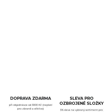
DORUČENÍ
−
+
Přidat do košíku
Holografický kolimátor EOTech 518 funguje na klasické AA
baterie, ale přináší všechny vychytávky EXPS řady. Má 1
MOA tečku s 68 MOA kruhem s ovládáním z boku. Má
rychloupínací montáž na weaver/picatinny lištu.
DETAILNÍ INFORMACE
ZEPTAT SE
HLÍDAT
DOPRAVA ZDARMA
SLEVA PRO
OZBROJENÉ SLOŽKY
při objednávce od 3000 Kč (neplatí
pro zbraně a střelivo)
5% sleva na vybraný sortiment pro