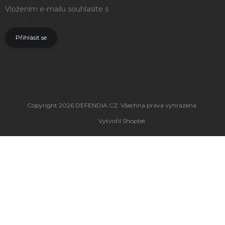
Vložením e-mailu souhlasíte s
podmínkami ochrany osobních
údajů
.
Přihlásit se
Copyright 2026
DEFENDIA.CZ
. Všechna práva vyhrazena.
Vytvořil Shoptet