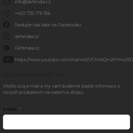
info
@
defendia.cz
+420 735 179 356
Sledujte nás také na Facebooku
defendiacz/
Defendia.cz
https://www.youtube.com/channel/UCHc6Qm2hYHw3R
ODEBÍRAT NEWSLETTER
Vložte svůj e-mail a my vám budeme zasílat informace o
nových produktech na našem e-shopu.
E-MAIL