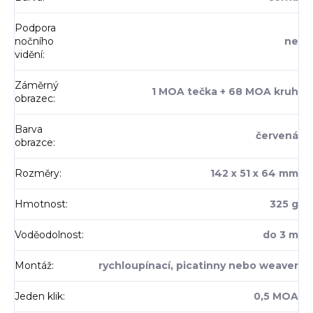
Podpora
nočního
ne
vidění
:
Záměrný
1 MOA tečka + 68 MOA kruh
obrazec
:
Barva
červená
obrazce
:
Rozměry
:
142 x 51 x 64 mm
Hmotnost
:
325 g
Voděodolnost
:
do 3 m
Montáž
:
rychloupínací, picatinny nebo weaver
Jeden klik
:
0,5 MOA