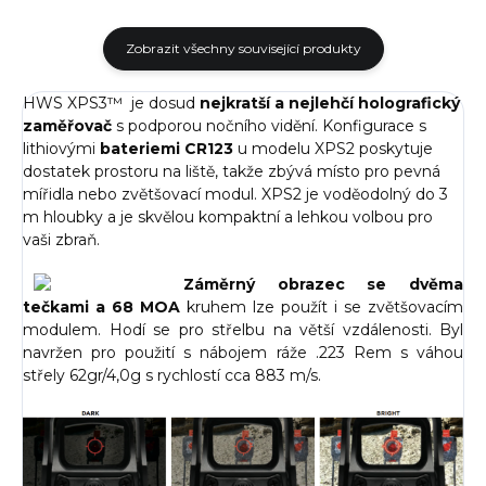
Zobrazit všechny související produkty
HWS XPS3™ je dosud
nejkratší a nejlehčí holografický
zaměřovač
s podporou nočního vidění. Konfigurace s
lithiovými
bateriemi CR123
u modelu XPS2 poskytuje
dostatek prostoru na liště, takže zbývá místo pro pevná
mířidla nebo zvětšovací modul. XPS2 je voděodolný do 3
m hloubky a je skvělou kompaktní a lehkou volbou pro
vaši zbraň.
Záměrný obrazec se
dvěma
tečkami a 68 MOA
kruhem lze použít i se zvětšovacím
modulem. Hodí se pro střelbu na větší vzdálenosti. Byl
navržen pro použití s nábojem ráže .223 Rem s váhou
střely 62gr/4,0g s rychlostí cca 883 m/s.