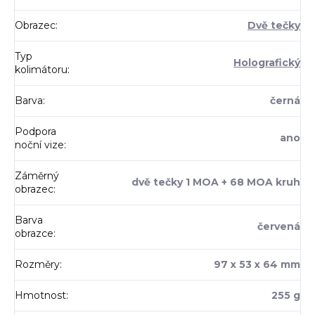
Obrazec
:
Dvě tečky
Typ
Holografický
kolimátoru
:
Barva
:
černá
Podpora
ano
noční vize
:
Záměrný
dvě tečky 1 MOA + 68 MOA kruh
obrazec
:
Barva
červená
obrazce
:
Rozměry
:
97 x 53 x 64 mm
Hmotnost
:
255 g