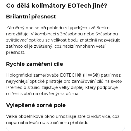
Co dělá kolimátory EOTech jiné?
Brilantní přesnost
Záměrný bod se při pohledu s typickým zvětšením
nerozšiřuje. V kombinaci s 3násobnou nebo 5násobnou
zvětšovací optikou
se velikost bodu znatelně nezvětšuje,
zatímco cíl je zvětšený, což nabízí mnohem větší
přesnost.
Rychlé zaměření cíle
Holografické zaměřovače EOTECH® (HWS®) patří mezi
nejrychlejší optické přístroje pro zaměřování cílů na světě.
Přehled o situaci zajišťuje velký displej, který podporuje
míření s oběma otevřenýma očima.
Vylepšené zorné pole
Velké obdélníkové okno umožňuje střelci vidět více, což
napomáhá lepšímu situačnímu přehledu.