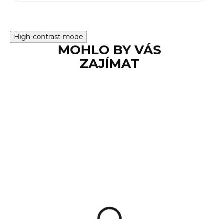
High-contrast mode
MOHLO BY VÁS
ZAJÍMAT
NA OBJEDNÁVKU
Kolimátor EOTech
XPS3-0 s jednou
tečkou a 68 MOA