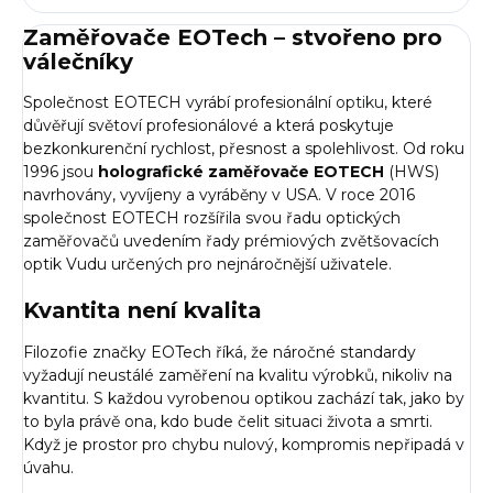
Zaměřovače EOTech – stvořeno pro
válečníky
Společnost EOTECH vyrábí profesionální
optiku
, které
důvěřují světoví profesionálové a která poskytuje
bezkonkurenční rychlost, přesnost a spolehlivost. Od roku
1996 jsou
holografické zaměřovače EOTECH
(HWS)
navrhovány, vyvíjeny a vyráběny v USA. V roce 2016
společnost EOTECH rozšířila svou řadu optických
zaměřovačů uvedením řady prémiových zvětšovacích
optik Vudu určených pro nejnáročnější uživatele.
Kvantita není kvalita
Filozofie značky EOTech říká, že náročné standardy
vyžadují neustálé zaměření na kvalitu výrobků, nikoliv na
kvantitu. S každou vyrobenou optikou zachází tak, jako by
to byla právě ona, kdo bude čelit situaci života a smrti.
Když je prostor pro chybu nulový, kompromis nepřipadá v
úvahu.