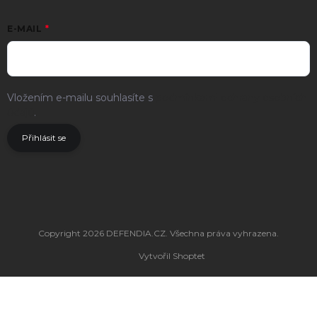
E-MAIL
Vložením e-mailu souhlasíte s
podmínkami ochrany osobních
údajů
.
Přihlásit se
Copyright 2026
DEFENDIA.CZ
. Všechna práva vyhrazena.
Vytvořil Shoptet