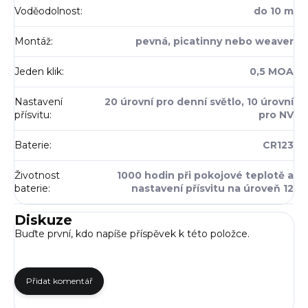
Voděodolnost
:
do 10 m
Montáž
:
pevná, picatinny nebo weaver
Jeden klik
:
0,5 MOA
Nastavení
20 úrovní pro denní světlo, 10 úrovní
přísvitu
:
pro NV
Baterie
:
CR123
Životnost
1000 hodin při pokojové teplotě a
baterie
:
nastavení přísvitu na úroveň 12
Diskuze
Buďte první, kdo napíše příspěvek k této položce.
Přidat komentář