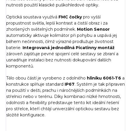
nutnosti použití klasické puškohledové optiky.
Optická soustava využívá
FMC čočky
pro vyšší
propustnost světla, lepší kontrast a čistší obraz i za
zhoršených světelných podmínek.
Motion Sensor
automaticky aktivuje kolimátor při pohybu a uspává jej
během nečinnosti, čímž výrazně prodlužuje životnost
baterie.
Integrovaná
jednodílná Picatinny montáž
zároveň zajišťuje pevné spojení celé sestavy se zbraní a
usnadňuje instalaci bez nutnosti dokupování dalších
komponentů.
Tělo obou částí je vyrobeno z odolného
hliníku 6061-T6
a
konstrukce splňuje standard
IP67
. Systém je tak připraven
na použití v dešti, prachu i náročnějších podmínkách na
střelnici nebo v terénu. Díky kombinaci nízké hmotnosti,
odolnosti a flexibility představuje tento kit ideální řešení
pro střelce, kteří chtějí univerzální optickou sestavu bez
složité konfigurace.