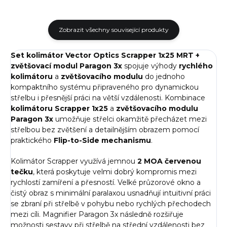
Zobrazit všechny související produkty
Set kolimátor Vector Optics Scrapper 1x25 MRT +
zvětšovací modul Paragon 3x
spojuje výhody
rychlého
kolimátoru
a
zvětšovacího modulu
do jednoho
kompaktního systému připraveného pro dynamickou
střelbu i přesnější práci na větší vzdálenosti. Kombinace
kolimátoru Scrapper 1x25
a
zvětšovacího modulu
Paragon 3x
umožňuje střelci okamžitě přecházet mezi
střelbou bez zvětšení a detailnějším obrazem pomocí
praktického
Flip-to-Side mechanismu
.
Kolimátor Scrapper využívá jemnou
2 MOA červenou
tečku
, která poskytuje velmi dobrý kompromis mezi
rychlostí zamíření a přesností. Velké průzorové okno a
čistý obraz s minimální paralaxou usnadňují intuitivní práci
se zbraní při střelbě v pohybu nebo rychlých přechodech
mezi cíli. Magnifier Paragon 3x následně rozšiřuje
možnosti sestavy při střelbě na střední vzdálenosti bez