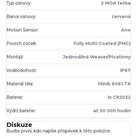
Typ osnovy
:
2 MOA tečka
Barva osnovy
:
červená
Motion Sensor
:
Ano
Povrch čoček
:
Fully Multi-Coated (FMC)
Montáž
:
Jednodílná Weaver/Picatinny
Voděodolnost
:
IP67
Materiál těla
:
hliník 6061-T6
Baterie
:
1x CR2032
Výdrž baterie
:
až 50 000 hodin
Diskuze
Buďte první, kdo napíše příspěvek k této položce.