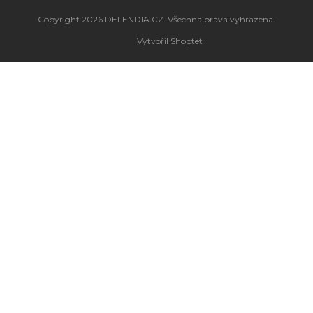
Copyright 2026
DEFENDIA.CZ
. Všechna práva vyhrazena.
Vytvořil Shoptet