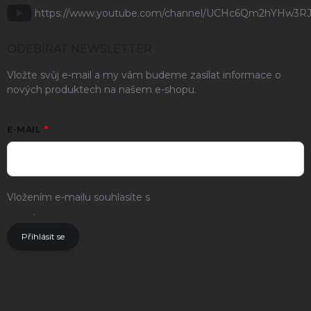
https://www.youtube.com/channel/UCHc6Qm2hYHw3R
ODEBÍRAT NEWSLETTER
Vložte svůj e-mail a my vám budeme zasílat informace o
nových produktech na našem e-shopu.
E-MAIL
Vložením e-mailu souhlasíte s
podmínkami ochrany osobních
údajů
.
Přihlásit se