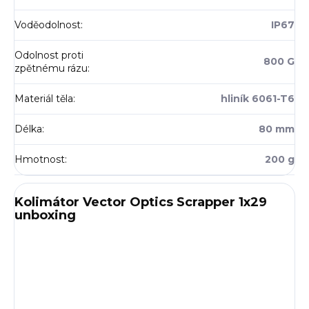
Voděodolnost
:
IP67
Odolnost proti
800 G
zpětnému rázu
:
Materiál těla
:
hliník 6061-T6
Délka
:
80 mm
Hmotnost
:
200 g
Kolimátor Vector Optics Scrapper 1x29
unboxing