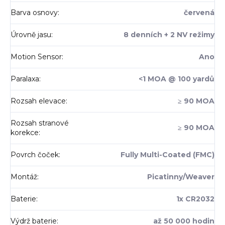
Barva osnovy
:
červená
Úrovně jasu
:
8 denních + 2 NV režimy
Motion Sensor
:
Ano
Paralaxa
:
<1 MOA @ 100 yardů
Rozsah elevace
:
≥ 90 MOA
Rozsah stranové
≥ 90 MOA
korekce
:
Povrch čoček
:
Fully Multi-Coated (FMC)
Montáž
:
Picatinny/Weaver
Baterie
:
1x CR2032
Výdrž baterie
:
až 50 000 hodin