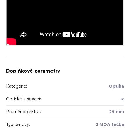
Doplňkové parametry
Kategorie
:
Optika
Optické zvětšení
:
1x
Průměr objektivu
:
29 mm
Typ osnovy
:
3 MOA tečka