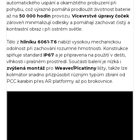
automatického uspání a okamžitého probuzení při
pohybu, což výrazně pomáhá prodloužit životnost baterie
až na
50 000 hodin
provozu.
Vícevrstvé úpravy čoček
zároveň minimalizují odlesky a pomáhají zachovat čistý a
kontrastní obraz i při ostrém světle.
Tělo z
hliníku 6061-T6
nabízí vysokou mechanickou
odolnost při zachování rozumné hmotnosti. Konstrukce
splňuje standard
IP67
a je připravena na použití v dešti,
vlhkosti i prašném prostředí. Součástí balení je nízká i
zvýšená montáž
pro
Weaver/Picatinny
lišty, takže lze
kolimátor snadno přizpůsobit různým typům zbraní od
PCC karabin přes AR platformy až po brokovnice.