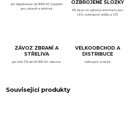
OZBROJENÉ SLOŽKY
při objednávce od 3000 Kč (neplatí
pro zbraně a střelivo)
5% sleva na vybraný sortiment pro
LEX, ozbrojené složky a IZS
ZÁVOZ ZBRANÍ A
VELKOOBCHOD A
STŘELIVA
DISTRIBUCE
po celé ČR od 40 000 Kč zdarma
světových značek
Související produkty