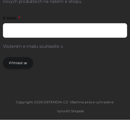
nových produktech na našem e-shopu.
E-MAIL
Vložením e-mailu souhlasíte s
podmínkami ochrany osobních
údajů
.
Přihlásit se
Copyright 2026
DEFENDIA.CZ
. Všechna práva vyhrazena.
Vytvořil Shoptet