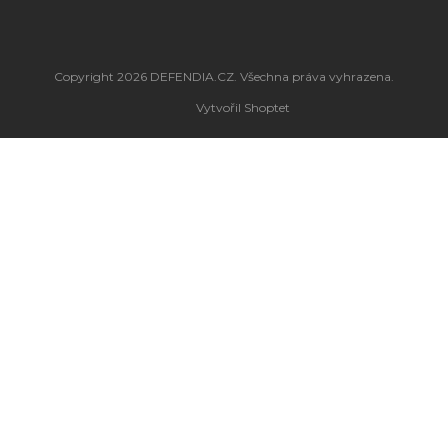
Copyright 2026
DEFENDIA.CZ
. Všechna práva vyhrazena.
Vytvořil Shoptet