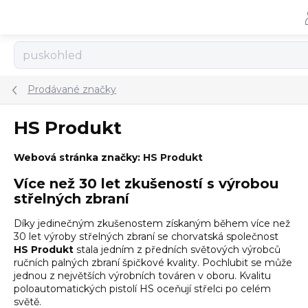
Přejít
na
obsah
Prodávané značky
HS Produkt
Webová stránka značky:
HS Produkt
Více než 30 let zkušeností s výrobou
střelných zbraní
Díky jedinečným zkušenostem získaným během více než
30 let výroby střelných zbraní se chorvatská společnost
HS Produkt
stala jedním z předních světových výrobců
ručních palných zbraní špičkové kvality. Pochlubit se může
jednou z největších výrobních továren v oboru. Kvalitu
poloautomatických pistolí HS oceňují střelci po celém
světě.