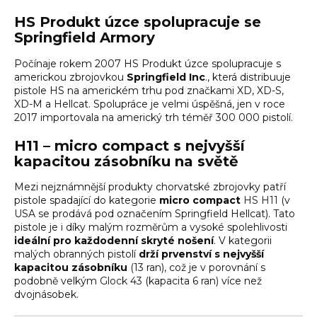
HS Produkt úzce spolupracuje se
Springfield Armory
Počínaje rokem 2007 HS Produkt úzce spolupracuje s
americkou zbrojovkou
Springfield Inc
., která distribuuje
pistole HS na americkém trhu pod značkami XD, XD-S,
XD-M a Hellcat. Spolupráce je velmi úspěšná, jen v roce
2017 importovala na americký trh téměř 300 000 pistolí.
H11 – micro compact s nejvyšší
kapacitou zásobníku na světě
Mezi nejznámnější produkty chorvatské zbrojovky patří
pistole spadající do kategorie
micro compact
HS H11
(v
USA se prodává pod označením Springfield Hellcat). Tato
pistole je i díky malým rozměrům a vysoké spolehlivosti
ideální pro každodenní skryté nošení
. V kategorii
malých obranných pistolí
drží prvenství s nejvyšší
kapacitou zásobníku
(13 ran), což je v porovnání s
podobně velkým
Glock 43
(kapacita 6 ran) více než
dvojnásobek.