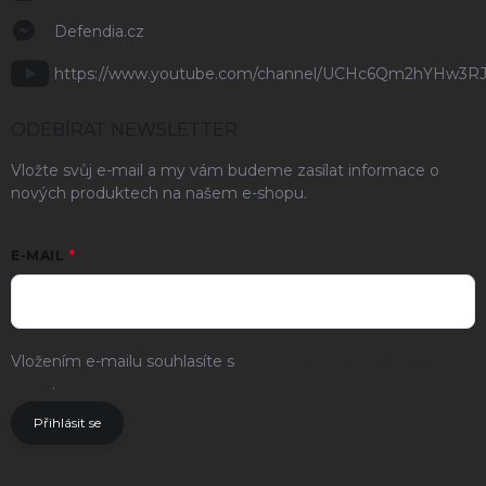
Defendia.cz
https://www.youtube.com/channel/UCHc6Qm2hYHw3R
ODEBÍRAT NEWSLETTER
Vložte svůj e-mail a my vám budeme zasílat informace o
nových produktech na našem e-shopu.
E-MAIL
Vložením e-mailu souhlasíte s
podmínkami ochrany osobních
údajů
.
Přihlásit se