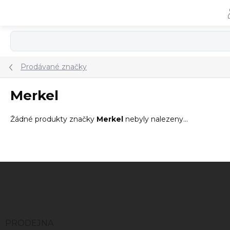
Přejít
na
obsah
Prodávané značky
Merkel
Žádné produkty značky
Merkel
nebyly nalezeny...
Z
á
p
a
t
í
PRODEJNA