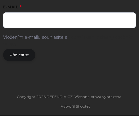
E-MAIL
Vložením e-mailu souhlasíte s
podmínkami ochrany osobních
údajů
.
Přihlásit se
Copyright 2026
DEFENDIA.CZ
. Všechna práva vyhrazena.
Vytvořil Shoptet