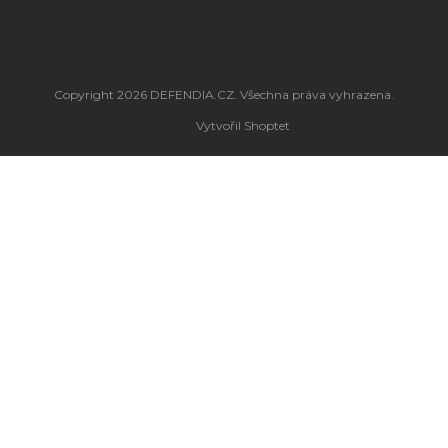
Copyright 2026
DEFENDIA.CZ
. Všechna práva vyhrazena.
Vytvořil Shoptet