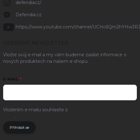
defendiacz/
Defendia.cz
https://www.youtube.com/channel/UCHc6Qm2hYHw3R
ODEBÍRAT NEWSLETTER
Vložte svůj e-mail a my vám budeme zasílat informace o
nových produktech na našem e-shopu.
E-MAIL
Vložením e-mailu souhlasíte s
podmínkami ochrany osobních
údajů
.
Přihlásit se