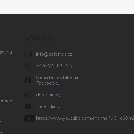
KONTAKT
žky na
info
@
defendia.cz
+420 735 179 356
Sledujte nás také na
Facebooku
defendiacz/
nerace
Defendia.cz
https://www.youtube.com/channel/UCHc6Q
n
ro