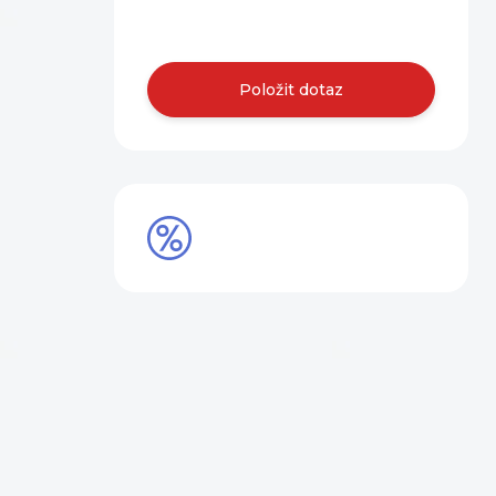
nás.
Položit dotaz
SLEVY