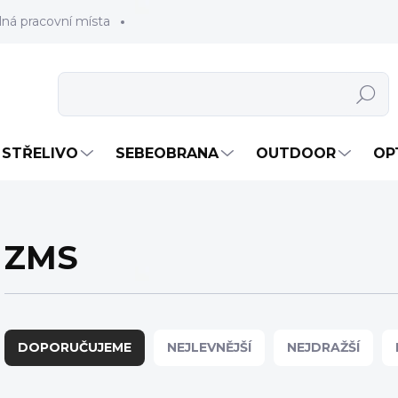
lná pracovní místa
Hledat
STŘELIVO
SEBEOBRANA
OUTDOOR
OP
ZMS
Ř
a
DOPORUČUJEME
NEJLEVNĚJŠÍ
NEJDRAŽŠÍ
z
e