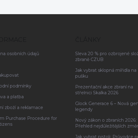
FORMACE
ČLÁNKY
na osobních údajů
Sleva 20 % pro ozbrojené slo
zbraně CZUB
Jak vybrat sklopná mířidla na
akupovat
pušku
odní podmínky
Prezentační akce zbraní na
střelnici Skalka 2026
va a platba
Glock Generace 6 – Nová ge
ní zboží a reklamace
legendy
rm Purchase Procedure for
Nový zákon o zbraních 2026:
tizens
Přehled nejdůležitějších změ
Jak vybrat pistoli: Průvodce p