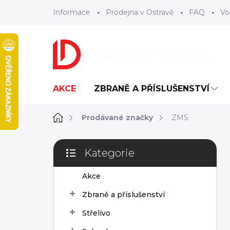
Přejít
Informace
Prodejna v Ostravě
FAQ
Vo
na
obsah
AKCE
ZBRANĚ A PŘÍSLUŠENSTVÍ
Domů
Prodávané značky
ZMS
P
Kategorie
o
Přeskočit
s
kategorie
Akce
t
r
Zbraně a příslušenství
a
n
Střelivo
n