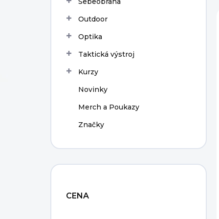
Sebeobrana
í
p
Outdoor
a
n
Optika
e
Taktická výstroj
l
Kurzy
Novinky
Merch a Poukazy
Značky
CENA