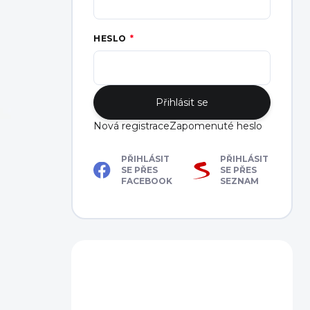
HESLO
Přihlásit se
Nová registrace
Zapomenuté heslo
PŘIHLÁSIT
PŘIHLÁSIT
SE PŘES
SE PŘES
FACEBOOK
SEZNAM
Máte dotaz?
Obraťte se na