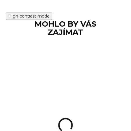
High-contrast mode
MOHLO BY VÁS
ZAJÍMAT
SKLADEM
Samonabíjecí
pistole P.SA61 vz. 61
Škorpion, 7,65
Browning,