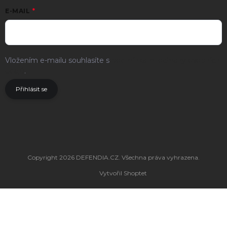
E-MAIL
Vložením e-mailu souhlasíte s
podmínkami ochrany osobních
údajů
.
Přihlásit se
Copyright 2026
DEFENDIA.CZ
. Všechna práva vyhrazena.
Vytvořil Shoptet