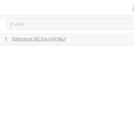
Přejít
na
obsah
Kategorie R2 (na výjimku)
ZNAČKA:
ZMS