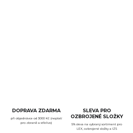
DORUČENÍ
−
+
Přidat do košíku
Samopal vz.26 se sklopnou pažbou. Jedná se o zraň
kategorie R2. K nákupu je nutné mít výjimku R2 a
povolení k nabývání nadlimitních zásobníků.
DETAILNÍ INFORMACE
ZEPTAT SE
HLÍDAT
DOPRAVA ZDARMA
SLEVA PRO
OZBROJENÉ SLOŽKY
při objednávce od 3000 Kč (neplatí
pro zbraně a střelivo)
5% sleva na vybraný sortiment pro
LEX, ozbrojené složky a IZS