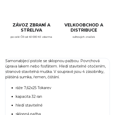
ZÁVOZ ZBRANÍ A
VELKOOBCHOD A
STŘELIVA
DISTRIBUCE
po celé ČR od 40 000 Kč zdarma
světových značek
Samonabíjecí pistole se sklopnou pažbou. Povrchová
úprava lakem nebo fosfátem. Hledí stavitelné otočením,
stranově stavitelná muška. V soupravě jsou 4 zásobníky,
plátěná sumka, řemen, čištění.
ráže 7,62x25 Tokarev
kapacita 32 ran
hledí stavitelné
sklopná pažba