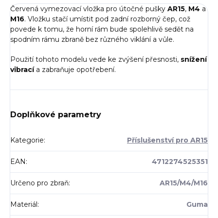
Červená vymezovací vložka pro útočné pušky
AR15
,
M4
a
M16
. Vložku stačí umístit pod zadní rozborný čep, což
povede k tomu, že horní rám bude spolehlivě sedět na
spodním rámu zbraně bez různého viklání a vůle.
Použití tohoto modelu vede ke zvýšení přesnosti,
snížení
vibrací
a zabraňuje opotřebení.
Doplňkové parametry
Kategorie
:
Příslušenství pro AR15
EAN
:
4712274525351
Určeno pro zbraň
:
AR15/M4/M16
Materiál
:
Guma