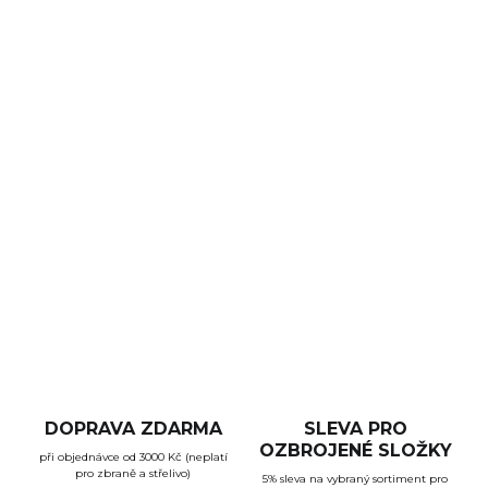
DORUČENÍ
−
+
Přidat do košíku
Červená vymezovací vložka pro útočné pušky
AR15
,
M4
a
M16
. Vložku stačí umístit pod zadní rozborný čep, což
povede ke
snížení vibrací
a vůle mezi horním a spodním
rámem zbraně.
DETAILNÍ INFORMACE
ZEPTAT SE
HLÍDAT
DOPRAVA ZDARMA
SLEVA PRO
OZBROJENÉ SLOŽKY
při objednávce od 3000 Kč (neplatí
pro zbraně a střelivo)
5% sleva na vybraný sortiment pro