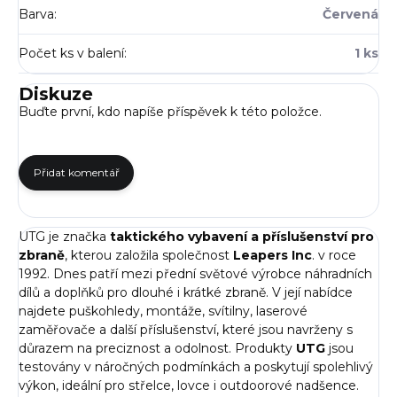
Barva
:
Červená
Počet ks v balení
:
1 ks
Diskuze
Buďte první, kdo napíše příspěvek k této položce.
Přidat komentář
UTG je značka
taktického vybavení a příslušenství pro
zbraně
, kterou založila společnost
Leapers Inc
. v roce
1992. Dnes patří mezi přední světové výrobce náhradních
dílů a doplňků pro dlouhé i krátké zbraně. V její nabídce
najdete puškohledy, montáže, svítilny, laserové
zaměřovače a další příslušenství, které jsou navrženy s
důrazem na preciznost a odolnost. Produkty
UTG
jsou
testovány v náročných podmínkách a poskytují spolehlivý
výkon, ideální pro střelce, lovce i outdoorové nadšence.