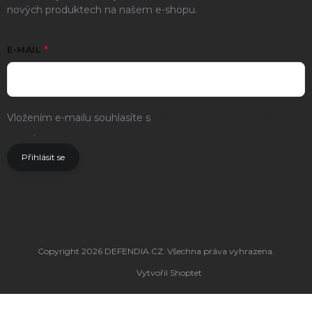
nových produktech na našem e-shopu.
E-MAIL
Vložením e-mailu souhlasíte s
podmínkami ochrany osobních
údajů
.
Přihlásit se
Copyright 2026
DEFENDIA.CZ
. Všechna práva vyhrazena.
Vytvořil Shoptet