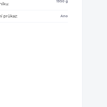
1950 g
níku
:
ní průkaz
:
Ano