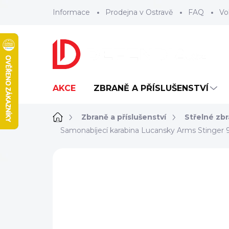
Přejít
Informace
Prodejna v Ostravě
FAQ
Vo
na
obsah
AKCE
ZBRANĚ A PŘÍSLUŠENSTVÍ
Domů
Zbraně a příslušenství
Střelné zb
Samonabíjecí karabina Lucansky Arms Stinger
ZNAČKA:
LUCANSKY ARMS
TIP