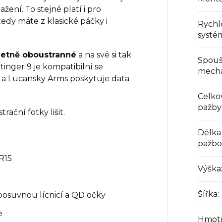
ení. To stejné platí i pro
tedy máte z klasické páčky i
Rychl
systé
etně oboustranné
a na své si tak
Spouš
Stinger 9 je kompatibilní se
mech
a Lucansky Arms poskytuje data
Celko
pažby
rační fotky lišit.
Délka
pažb
R15
Výška
Šířka
:
posuvnou lícnicí a QD očky
e
Hmotn