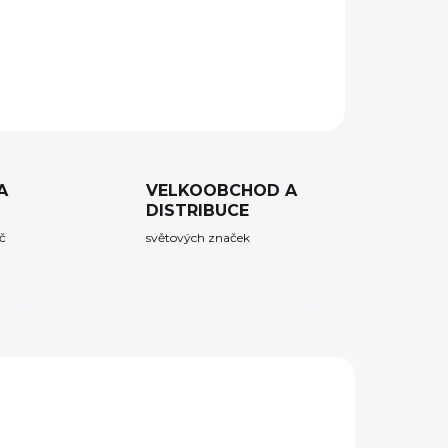
ZEPTAT SE
HLÍDAT
A
VELKOOBCHOD A
DISTRIBUCE
č
světových značek