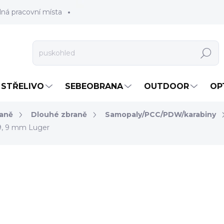
lná pracovní místa
Hledat
STŘELIVO
SEBEOBRANA
OUTDOOR
OP
raně
Dlouhé zbraně
Samopaly/PCC/PDW/karabiny
 9, 9 mm Luger
od
28 900 Kč
od
23 884,30 Kč
bez DP
Měrná
ZVOLTE VARIANTU