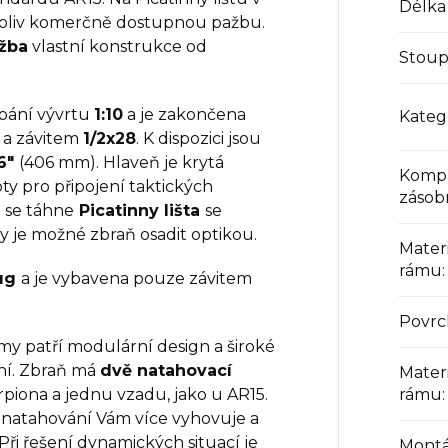
Délka
ukoliv komerčně dostupnou pažbu.
ažba
vlastní konstrukce od
Stoup
pání vývrtu
1:10
a je zakončena
Kateg
a závitem
1/2x28
. K dispozici jsou
6"
(406 mm). Hlaveň je krytá
Kompa
y pro připojení taktických
zásob
 se táhne
Picatinny lišta
se
y je možné zbraň osadit optikou.
Mater
rámu
:
Lug
a je vybavena pouze závitem
Povrc
y patří modulární design a široké
ní. Zbraň má
dvě natahovací
Mater
rpiona a jednu vzadu, jako u AR15.
rámu
:
m natahování Vám více vyhovuje a
Při řešení dynamických situací je
Montá