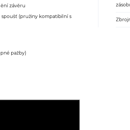
zásob
dění závěru
spoušť (pružiny kompatibilní s
Zbroj
lopné pažby)