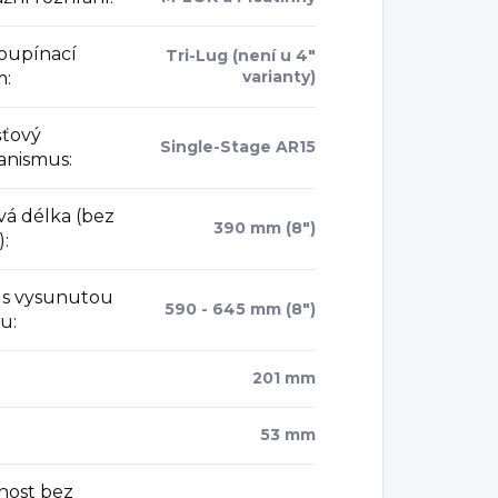
oupínací
Tri-Lug (není u 4"
varianty)
m
:
ťový
Single-Stage AR15
anismus
:
vá délka (bez
390 mm (8")
)
:
 s vysunutou
590 - 645 mm (8")
ou
:
:
201 mm
53 mm
ost bez