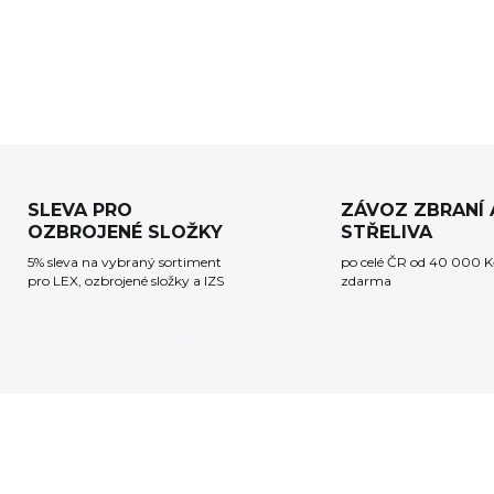
podzim 2026.
DETAILNÍ INFORMACE
SLEVA PRO
ZÁVOZ ZBRANÍ 
OZBROJENÉ SLOŽKY
STŘELIVA
5% sleva na vybraný sortiment
po celé ČR od 40 000 K
pro LEX, ozbrojené složky a IZS
zdarma