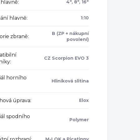
 hlavně
:
4", 8", 16"
ání hlavně
:
1:10
B (ZP + nákupní
orie zbraně
:
povolení)
tibilní
CZ Scorpion EVO 3
níky
:
iál horního
Hliníková slitina
hová úprava
:
Elox
iál spodního
Polymer
žní rozhraní
:
M-LOK a Picatinny