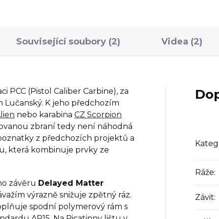
ké...
úspěšně...
Související soubory (2)
Videa (2)
i PCC (Pistol Caliber Carbine), za
Dop
án Lučanský. K jeho předchozím
lien
nebo karabina
CZ Scorpion
novanou zbraní tedy není náhodná
 poznatky z předchozích projektů a
Kateg
mu, která kombinuje prvky ze
Ráže
:
ho závěru
Delayed Matter
važím výrazně snižuje zpětný ráz.
Závit
:
doplňuje spodní polymerový rám s
andardu AR15. Na Picatinny lištu v