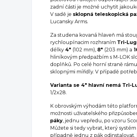
zadní části je možné uchytit jako
V sadě je
sklopná teleskopická p
Lucansky Arms.
Za studena kovaná hlaveň má stou
rychloupínacim rozhraním
Tri-Lug
délky
4"
(102 mm),
8"
(203 mm) a
1
hliníkovým předpažbím s M-LOK slot
doplňků. Po celé horní straně rámu
sklopnými mířidly. V případě potřeb
Varianta se 4" hlavní nemá Tri-
1/2x28.
K obrovským výhodám této platform
možnosti uživatelského přizpůsobe
páky
, jednu vepředu, po vzoru Sco
Můžete si tedy vybrat, který systé
případně jednu z pák odinstalovat. 