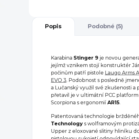
Čes
Popis
Podobné (5)
Karabina
Stinger 9
je novou generac
jejímž vznikem stojí konstruktér J
počinům patří pistole
Laugo Arms A
EVO 3
. Podobnost s posledně jme
a Lučanský využil své zkušenosti a
přetavil je v ultimátní PCC platfor
Scorpiona s ergonomií
AR15
.
Patentovaná technologie bržděné
Technology
s wolframovým protizá
Upper z eloxované slitiny hliníku 
pistolovou rukojetí odpovídající st