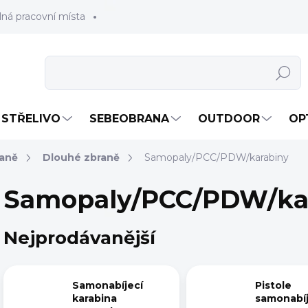
lná pracovní místa
Hledat
STŘELIVO
SEBEOBRANA
OUTDOOR
OP
raně
Dlouhé zbraně
Samopaly/PCC/PDW/karabiny
Samopaly/PCC/PDW/ka
Nejprodávanější
Samonabíjecí
Pistole
karabina
samonabíj