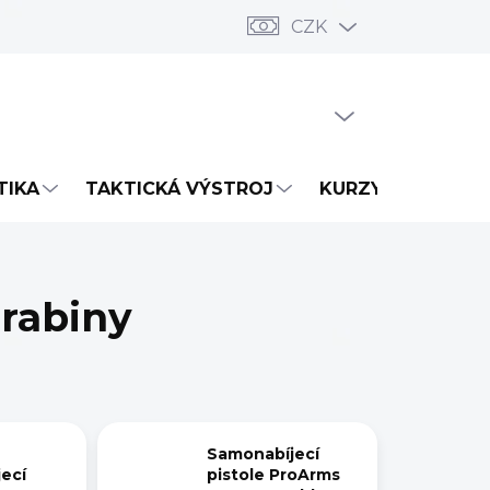
CZK
PRÁZDNÝ KOŠÍK
NÁKUPNÍ
KOŠÍK
TIKA
TAKTICKÁ VÝSTROJ
KURZY
NOVIN
rabiny
Samonabíjecí
ecí
pistole ProArms