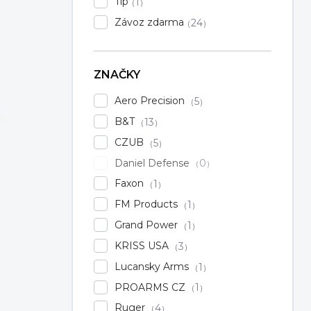
Tip
1
Závoz zdarma
24
ZNAČKY
Aero Precision
5
B&T
13
CZUB
5
Daniel Defense
0
Faxon
1
FM Products
1
Grand Power
1
KRISS USA
3
Lucansky Arms
1
PROARMS CZ
1
Ruger
4