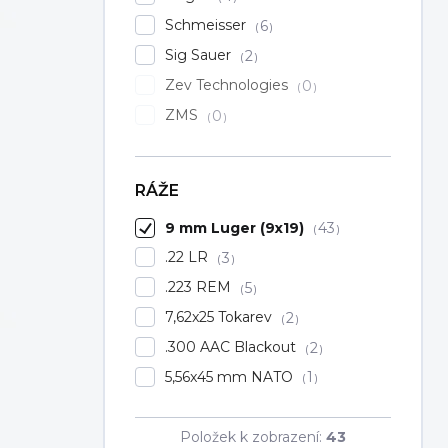
Schmeisser
6
Sig Sauer
2
Zev Technologies
0
ZMS
0
RÁŽE
9 mm Luger (9x19)
43
.22 LR
3
.223 REM
5
7,62x25 Tokarev
2
.300 AAC Blackout
2
5,56x45 mm NATO
1
Položek k zobrazení:
43