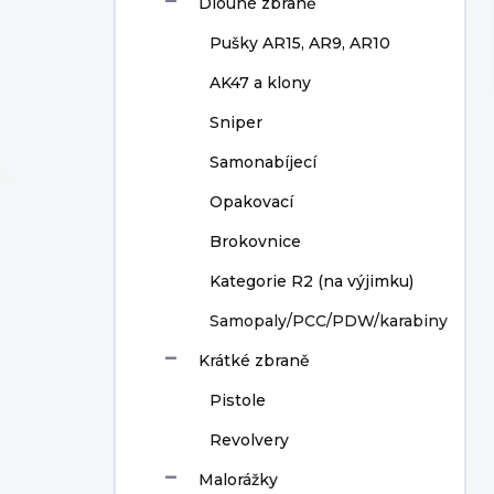
Dlouhé zbraně
í
p
Pušky AR15, AR9, AR10
a
n
AK47 a klony
e
Sniper
l
Samonabíjecí
Opakovací
Brokovnice
Kategorie R2 (na výjimku)
Samopaly/PCC/PDW/karabiny
Krátké zbraně
Pistole
Revolvery
Malorážky