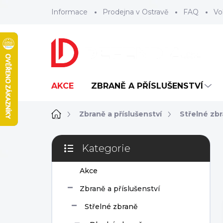
Přejít
Informace
Prodejna v Ostravě
FAQ
Vo
na
obsah
AKCE
ZBRANĚ A PŘÍSLUŠENSTVÍ
Domů
Zbraně a příslušenství
Střelné zb
P
Kategorie
o
Přeskočit
s
kategorie
Akce
t
r
Zbraně a příslušenství
a
n
Střelné zbraně
n