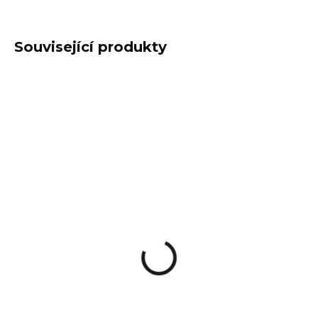
Související produkty
KURZY PŘIPRAVUJEME
SKLADEM
(>5 KS)
Kurz Teleskopický
Pouzdro na
obušek
teleskopický obušek
2 000 Kč
Nextorch V69
280 Kč
Detail
Do košíku
V tomto kurzu si
osvojíte základy ovládání a