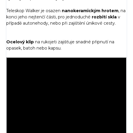
Teleskop Walker je osazen
nanokeramickým hrotem
, na
konci jeho nejtenčí části, pro jednoduché
rozbití skla
v
případě autonehody, nebo při zajištění únikové cesty.
Ocelový klip
na rukojeti zajišťuje snadné připnutí na
opasek, batoh nebo kapsu.