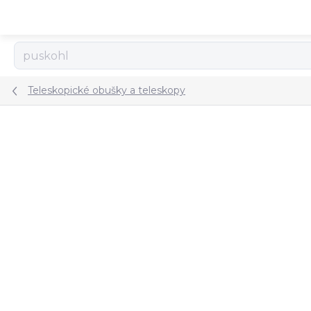
Přejít
na
obsah
Teleskopické obušky a teleskopy
ZNAČKA:
NEXTORCH
TIP