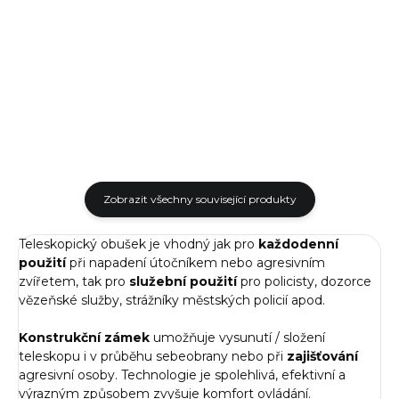
Nylonové pouzdro Nextorch
obrany s teleskopickým
V69 pro modelovou řadu NEX
obuškem. Naučíte se efektivně
WALKER N16", N18"a N20",
bránit pomocí tohoto
které lze připevnit na opasek,
obranného...
batoh nebo taktickou...
Zobrazit všechny související produkty
Teleskopický obušek je vhodný jak pro
každodenní
použití
při napadení útočníkem nebo agresivním
zvířetem, tak pro
služební použití
pro policisty, dozorce
vězeňské služby, strážníky městských policií apod.
Konstrukční zámek
umožňuje vysunutí / složení
teleskopu i v průběhu sebeobrany nebo při
zajišťování
agresivní osoby. Technologie je spolehlivá, efektivní a
výrazným způsobem zvyšuje komfort ovládání.