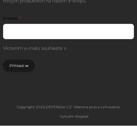
nových produktech na našem e-shopu.
E-MAIL
Vložením e-mailu souhlasíte s
podmínkami ochrany osobních
údajů
.
Přihlásit se
Copyright 2026
DEFENDIA.CZ
. Všechna práva vyhrazena.
Vytvořil Shoptet