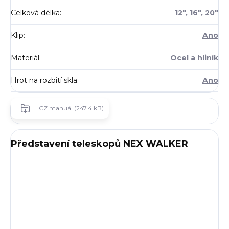
Celková délka
:
12"
,
16"
,
20"
Klip
:
Ano
Materiál
:
Ocel a hliník
Hrot na rozbití skla
:
Ano
CZ manuál (247.4 kB)
Představení teleskopů NEX WALKER