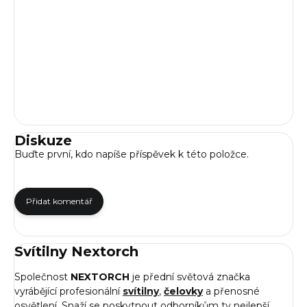
Diskuze
Buďte první, kdo napíše příspěvek k této položce.
Přidat komentář
Svítilny Nextorch
Společnost
NEXTORCH
je přední světová značka
vyrábějící profesionální
svítilny
,
čelovky
a přenosné
osvětlení. Snaží se poskytnout odborníkům ty nejlepší