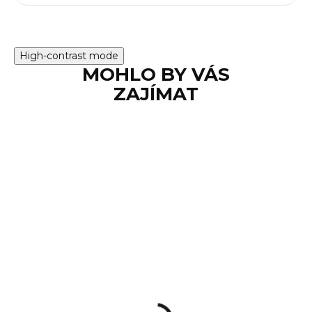
High-contrast mode
MOHLO BY VÁS
ZAJÍMAT
SKLADEM
Teleskopický
obušek NEX N16
Walker ocelový