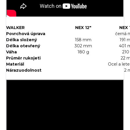
WALKER
NEX 12"
NEX 
Povrchová úprava
černá 
Délka složený
158 mm
191
Délka otevřený
302 mm
401
Váha
180 g
210
Průměr rukojeti
22 
Materiál
Ocel a lete
Nárazuodolnost
2 