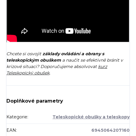
Chcete si osvojit
základy ovládání a obrany s
teleskopickým obuškem
a naučit se efektivně bránit v
krizové situaci? Doporučujeme absolvovat
kurz
Teleskopický obušek
.
Doplňkové parametry
Kategorie
:
Teleskopické obušky a teleskopy
EAN
:
6945064207160