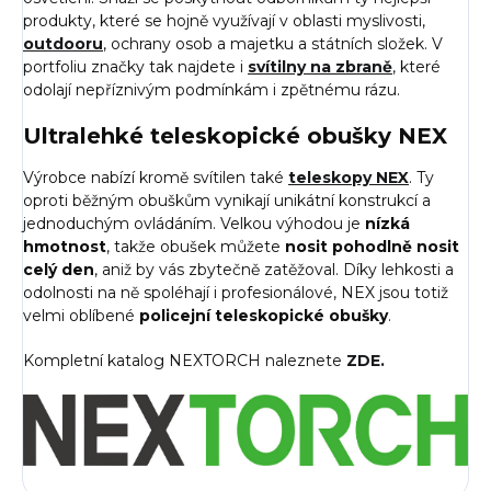
produkty, které se hojně využívají v oblasti myslivosti,
outdooru
, ochrany osob a majetku a státních složek. V
portfoliu značky tak najdete i
svítilny na zbraně
, které
odolají nepříznivým podmínkám i zpětnému rázu.
Ultralehké teleskopické obušky NEX
Výrobce nabízí kromě svítilen také
teleskopy NEX
. Ty
oproti běžným obuškům vynikají unikátní konstrukcí a
jednoduchým ovládáním. Velkou výhodou je
nízká
hmotnost
, takže obušek můžete
nosit pohodlně nosit
celý den
, aniž by vás zbytečně zatěžoval. Díky lehkosti a
odolnosti na ně spoléhají i profesionálové, NEX jsou totiž
velmi oblíbené
policejní teleskopické obušky
.
Kompletní katalog NEXTORCH naleznete
ZDE
.