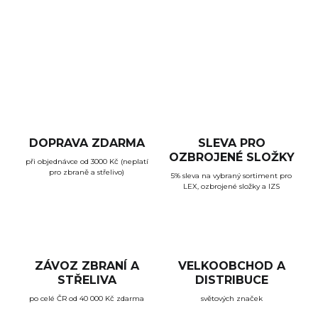
DETAILNÍ INFORMACE
ZEPTAT SE
HLÍDAT
DOPRAVA ZDARMA
SLEVA PRO
OZBROJENÉ SLOŽKY
při objednávce od 3000 Kč (neplatí
pro zbraně a střelivo)
5% sleva na vybraný sortiment pro
LEX, ozbrojené složky a IZS
ZÁVOZ ZBRANÍ A
VELKOOBCHOD A
STŘELIVA
DISTRIBUCE
po celé ČR od 40 000 Kč zdarma
světových značek