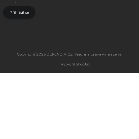
údajů
.
Přihlásit se
Copyright 2026
DEFENDIA.CZ
. Všechna práva vyhrazena.
Vytvořil Shoptet