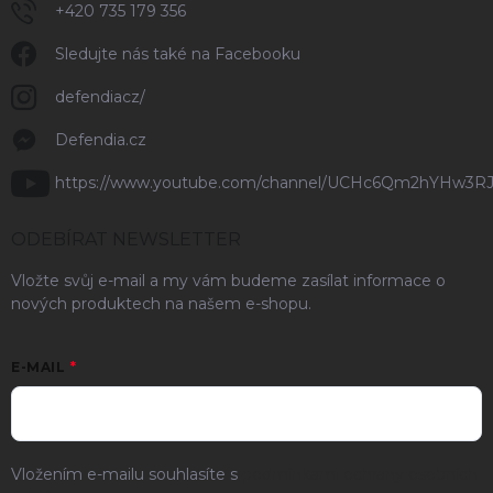
+420 735 179 356
Sledujte nás také na Facebooku
defendiacz/
Defendia.cz
https://www.youtube.com/channel/UCHc6Qm2hYHw3R
ODEBÍRAT NEWSLETTER
Vložte svůj e-mail a my vám budeme zasílat informace o
nových produktech na našem e-shopu.
E-MAIL
Vložením e-mailu souhlasíte s
podmínkami ochrany osobních