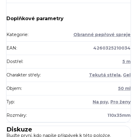
Doplňkové parametry
Kategorie
:
Obranné pepřové spreje
EAN
:
4260325210034
Dostřel
:
5 m
Charakter střely
:
Tekutá střela
,
Gel
Objem
:
50 ml
Typ
:
Na psy
,
Pro ženy
Rozměry
:
110x35mm
Diskuze
Buďte první, kdo napíše příspěvek k této položce.