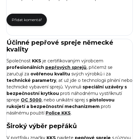
Přidat komentář
Účinné pepřové spreje německé
kvality
Společnost
KKS
je certifikovaným výrobcem
profesionálních
pepřových sprejů
, přičemž se
zaručují
za
ověřenou kvalitu
svých výrobků i za
technické parametry
, ať už jde o technologii plnění nebo
technické vybavení sprejů. Vyvinuli
speciální uzávěry s
bezpečnostní krytkou
proti náhodnému vystříknutí
spreje
OC 5000
, nebo unikátní sprej s
pistolovou
rukojetí a bezpečnostní mechanizmem
proti
násilnému použití
Police KKS
.
Široký výběr pepřáků
V portfoliu značky
KKS
najdete
pepřové spreje
s různou