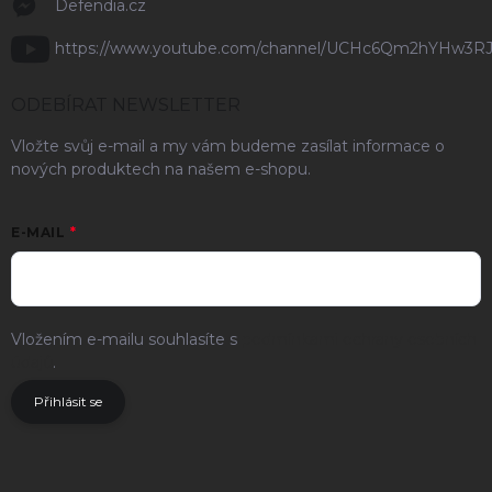
Defendia.cz
https://www.youtube.com/channel/UCHc6Qm2hYHw3R
ODEBÍRAT NEWSLETTER
Vložte svůj e-mail a my vám budeme zasílat informace o
nových produktech na našem e-shopu.
E-MAIL
Vložením e-mailu souhlasíte s
podmínkami ochrany osobních
údajů
.
Přihlásit se