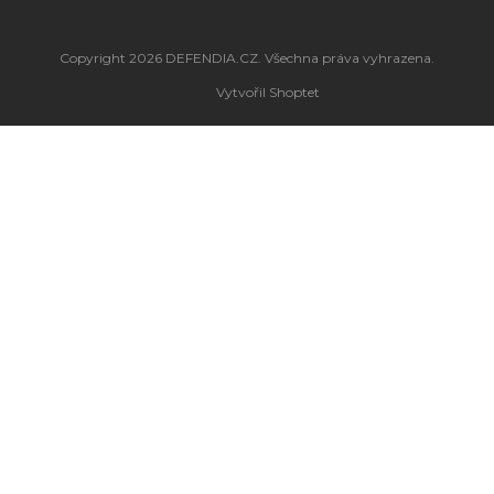
Copyright 2026
DEFENDIA.CZ
. Všechna práva vyhrazena.
Vytvořil Shoptet