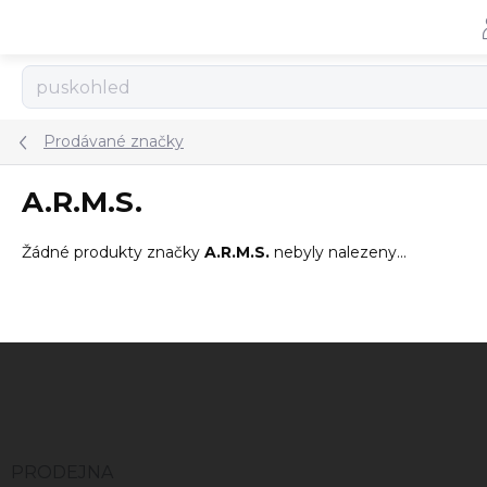
Přejít
na
obsah
Prodávané značky
A.R.M.S.
Žádné produkty značky
A.R.M.S.
nebyly nalezeny...
Z
á
p
a
t
í
PRODEJNA