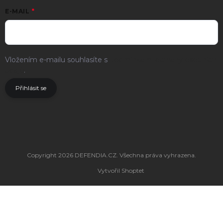
E-MAIL
Vložením e-mailu souhlasíte s
podmínkami ochrany osobních
údajů
.
Přihlásit se
Copyright 2026
DEFENDIA.CZ
. Všechna práva vyhrazena.
Vytvořil Shoptet