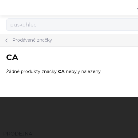
Přejít
na
obsah
Prodávané značky
CA
Žádné produkty značky
CA
nebyly nalezeny...
Z
á
p
a
t
í
PRODEJNA