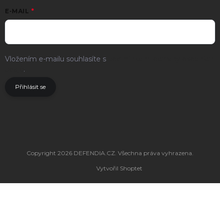
E-MAIL
Vložením e-mailu souhlasíte s
podmínkami ochrany osobních
údajů
.
Přihlásit se
Copyright 2026
DEFENDIA.CZ
. Všechna práva vyhrazena.
Vytvořil Shoptet