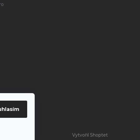
ro
uhlasím
Vytvořil Shoptet