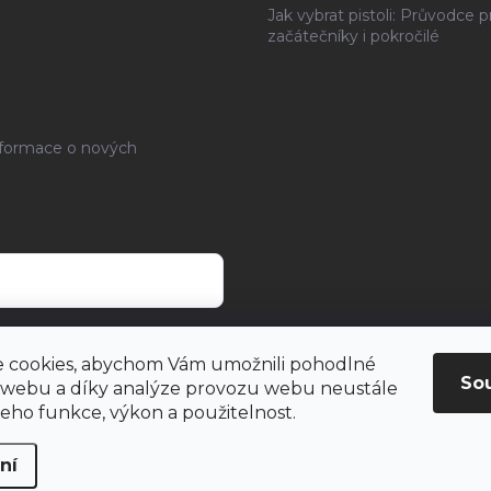
Jak vybrat pistoli: Průvodce p
začátečníky i pokročilé
nformace o nových
rany osobních údajů
.
 cookies, abychom Vám umožnili pohodlné
So
 webu a díky analýze provozu webu neustále
 jeho funkce, výkon a použitelnost.
ní
hrazena.