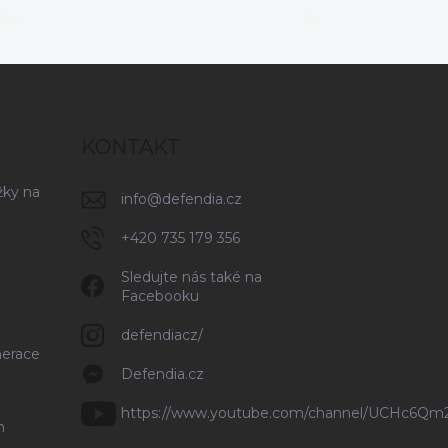
KONTAKT
žky na
info
@
defendia.cz
+420 735 179 356
Sledujte nás také na
Facebooku
defendiacz/
nerace
Defendia.cz
https://www.youtube.com/channel/UCHc6Q
n