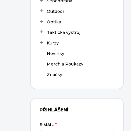
Sebeobrana
í
p
Outdoor
a
n
Optika
e
Taktická výstroj
l
Kurzy
Novinky
Merch a Poukazy
Značky
PŘIHLÁŠENÍ
E-MAIL