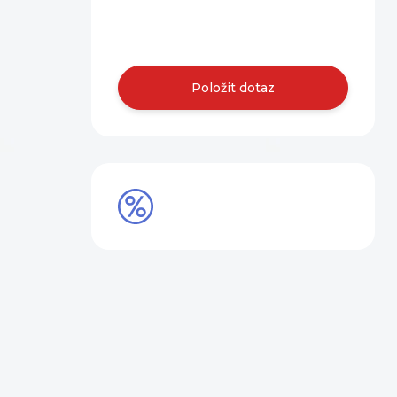
Obraťte se na
nás.
Položit dotaz
SLEVY