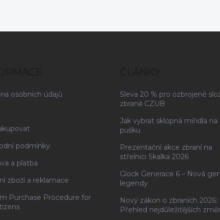
FORMACE
ČLÁNKY
na osobních údajů
Sleva 20 % pro ozbrojené slo
zbraně CZUB
Jak vybrat sklopná mířidla na
akupovat
pušku
odní podmínky
Prezentační akce zbraní na
střelnici Skalka 2026
va a platba
Glock Generace 6 – Nová ge
ní zboží a reklamace
legendy
rm Purchase Procedure for
Nový zákon o zbraních 2026:
tizens
Přehled nejdůležitějších změ