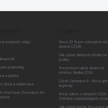
FORMACE
ČLÁNKY
na osobních údajů
Sleva 20 % pro ozbrojené slo
zbraně CZUB
Jak vybrat sklopná mířidla na
akupovat
pušku
odní podmínky
Prezentační akce zbraní na
střelnici Skalka 2026
va a platba
Glock Generace 6 – Nová ge
ní zboží a reklamace
legendy
rm Purchase Procedure for
Nový zákon o zbraních 2026:
tizens
Přehled nejdůležitějších změ
Jak vybrat pistoli: Průvodce p