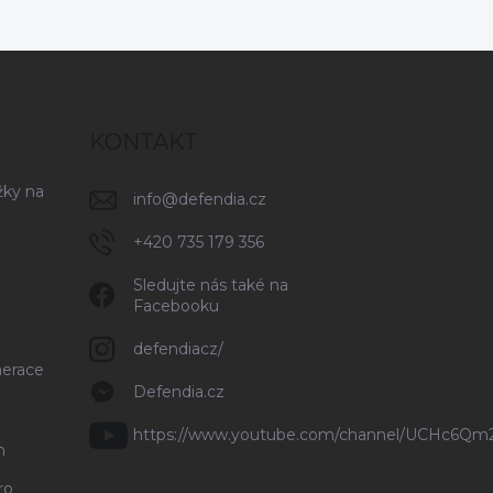
KONTAKT
žky na
info
@
defendia.cz
+420 735 179 356
Sledujte nás také na
Facebooku
defendiacz/
nerace
Defendia.cz
https://www.youtube.com/channel/UCHc6Q
n
ro