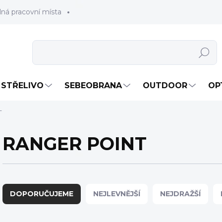
lná pracovní místa
Hledat
STŘELIVO
SEBEOBRANA
OUTDOOR
OP
T
RANGER POINT
Ř
a
DOPORUČUJEME
NEJLEVNĚJŠÍ
NEJDRAŽŠÍ
z
e