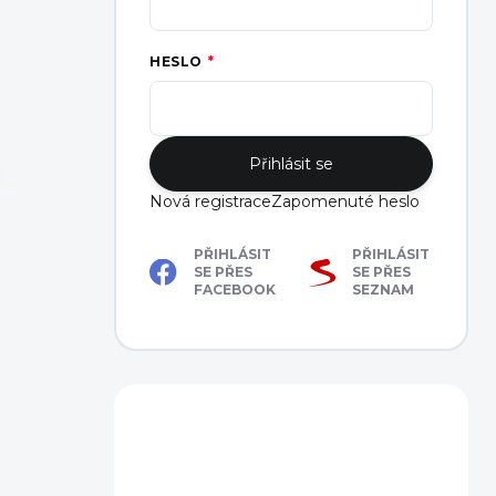
HESLO
Přihlásit se
Nová registrace
Zapomenuté heslo
PŘIHLÁSIT
PŘIHLÁSIT
SE PŘES
SE PŘES
FACEBOOK
SEZNAM
Máte dotaz?
Obraťte se na