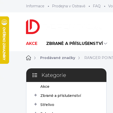
Přejít
Informace
Prodejna v Ostravě
FAQ
Vo
na
obsah
AKCE
ZBRANĚ A PŘÍSLUŠENSTVÍ
Domů
Prodávané značky
RANGER POIN
P
Kategorie
o
Přeskočit
s
kategorie
Akce
t
r
Zbraně a příslušenství
a
n
Střelivo
n