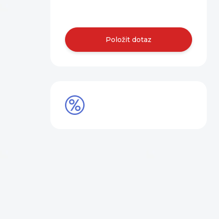
nás.
Položit dotaz
SLEVY