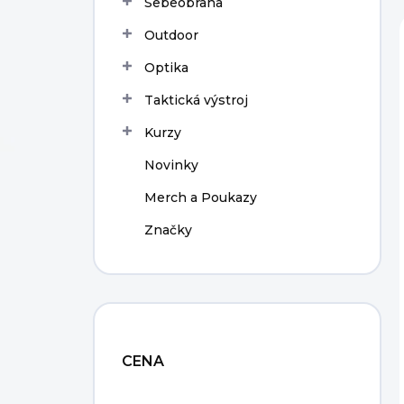
Sebeobrana
í
p
Outdoor
a
n
Optika
e
Taktická výstroj
l
Kurzy
Novinky
Merch a Poukazy
Značky
CENA