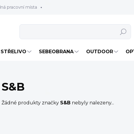
lná pracovní místa
Hledat
STŘELIVO
SEBEOBRANA
OUTDOOR
OP
S&B
Žádné produkty značky
S&B
nebyly nalezeny...