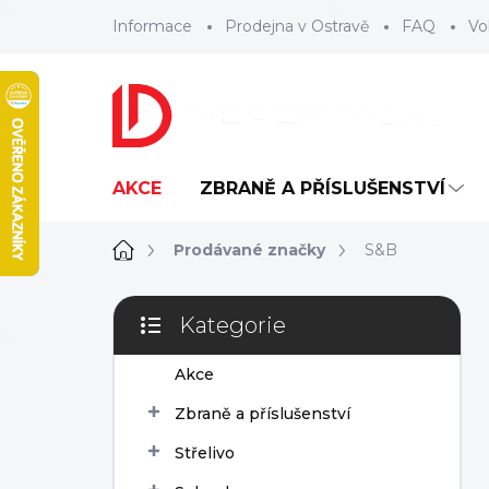
Přejít
Informace
Prodejna v Ostravě
FAQ
Vo
na
obsah
AKCE
ZBRANĚ A PŘÍSLUŠENSTVÍ
Domů
Prodávané značky
S&B
P
Kategorie
o
Přeskočit
s
kategorie
Akce
t
r
Zbraně a příslušenství
a
n
Střelivo
n