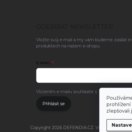
ODEBÍRAT NEWSLETTER
Vložte svůj e-mail a my vám budeme zasílat i
produktech na našem e-shopu.
E-MAIL
Vložením e-mailu souhlasíte s
podmínkami och
Používáme
Přihlásit se
prohlížení
zlepšovali
Nastave
Copyright 2026
DEFENDIA.CZ
. Všechna práva vy