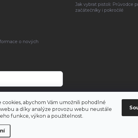
Jak vybrat pistoli: Průvodce p
začátečníky i pokročilé
nformace o nových
rany osobních údajů
.
 cookies, abychom Vám umožnili pohodlné
So
 webu a díky analýze provozu webu neustále
 jeho funkce, výkon a použitelnost.
ní
hrazena.