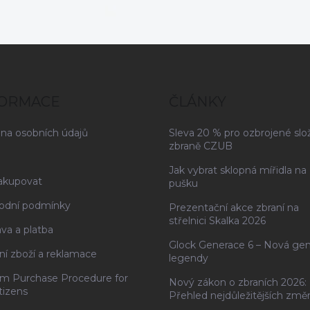
FORMACE
ČLÁNKY
na osobních údajů
Sleva 20 % pro ozbrojené slo
zbraně CZUB
Jak vybrat sklopná mířidla na
akupovat
pušku
odní podmínky
Prezentační akce zbraní na
střelnici Skalka 2026
va a platba
Glock Generace 6 – Nová ge
ní zboží a reklamace
legendy
rm Purchase Procedure for
Nový zákon o zbraních 2026:
tizens
Přehled nejdůležitějších změ