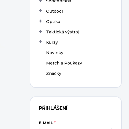
Sebeobrana
í
p
Outdoor
a
n
Optika
e
Taktická výstroj
l
Kurzy
Novinky
Merch a Poukazy
Značky
PŘIHLÁŠENÍ
E-MAIL