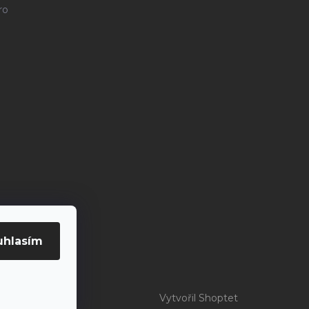
ro
uhlasím
Vytvořil Shoptet