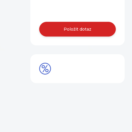
Obraťte se na
nás.
Položit dotaz
SLEVY