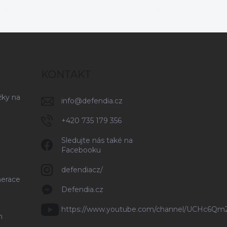
KONTAKT
žky na
info
@
defendia.cz
+420 735 179 356
Sledujte nás také na
Facebooku
defendiacz/
nerace
Defendia.cz
https://www.youtube.com/channel/UCHc6Q
n