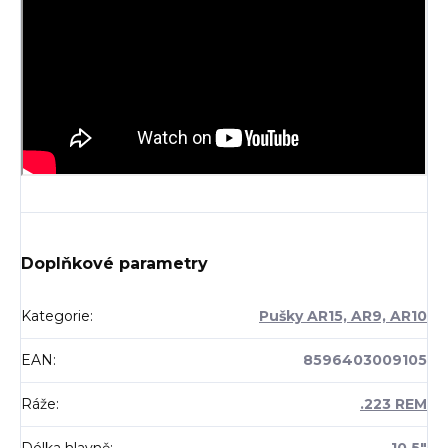
Doplňkové parametry
Kategorie
:
Pušky AR15, AR9, AR10
EAN
:
8596403009105
Ráže
:
.223 REM
Délka hlavně
:
10,5"