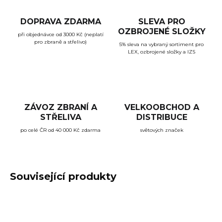
DOPRAVA ZDARMA
SLEVA PRO
OZBROJENÉ SLOŽKY
při objednávce od 3000 Kč (neplatí
pro zbraně a střelivo)
5% sleva na vybraný sortiment pro
LEX, ozbrojené složky a IZS
ZÁVOZ ZBRANÍ A
VELKOOBCHOD A
STŘELIVA
DISTRIBUCE
po celé ČR od 40 000 Kč zdarma
světových značek
Související produkty
TIP