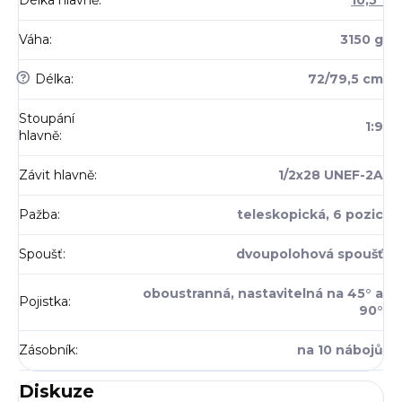
Váha
:
3150 g
?
Délka
:
72/79,5 cm
Stoupání
1:9
hlavně
:
Závit hlavně
:
1/2x28 UNEF-2A
Pažba
:
teleskopická, 6 pozic
Spoušť
:
dvoupolohová spoušť
oboustranná, nastavitelná na 45° a
Pojistka
:
90°
Zásobník
:
na 10 nábojů
Diskuze