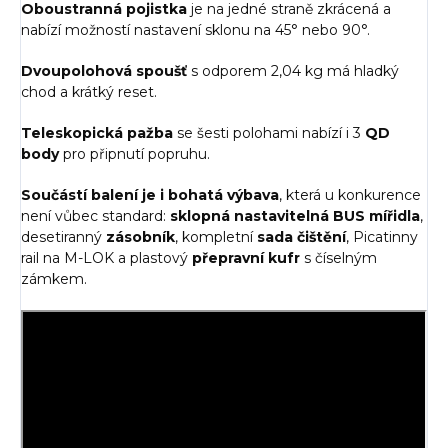
Oboustranná pojistka
je na jedné straně zkrácená a
nabízí možností nastavení sklonu na 45° nebo 90°.
Dvoupolohová spoušť
s odporem 2,04 kg má hladký
chod a krátký reset.
Teleskopická pažba
se šesti polohami nabízí i 3
QD
body
pro připnutí popruhu.
Součástí balení je i bohatá výbava
, která u konkurence
není vůbec standard:
sklopná nastavitelná BUS mířidla
,
desetiranný
zásobník
, kompletní
sada čištění
, Picatinny
rail na M-LOK a plastový
přepravní kufr
s číselným
zámkem.