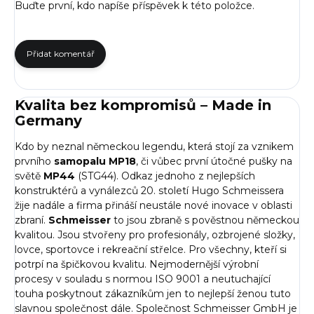
Buďte první, kdo napíše příspěvek k této položce.
Přidat komentář
Kvalita bez kompromisů – Made in
Germany
Kdo by neznal německou legendu, která stojí za vznikem
prvního
samopalu MP18
, či vůbec první útočné pušky na
světě
MP44
(STG44). Odkaz jednoho z nejlepších
konstruktérů a vynálezců 20. století Hugo Schmeissera
žije nadále a firma přináší neustále nové inovace v oblasti
zbraní.
Schmeisser
to jsou zbraně s pověstnou německou
kvalitou. Jsou stvořeny pro profesionály, ozbrojené složky,
lovce, sportovce i rekreační střelce. Pro všechny, kteří si
potrpí na špičkovou kvalitu. Nejmodernější výrobní
procesy v souladu s normou ISO 9001 a neutuchající
touha poskytnout zákazníkům jen to nejlepší ženou tuto
slavnou společnost dále. Společnost Schmeisser GmbH je