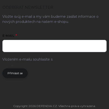
ODEBÍRAT NEWSLETTER
Vložte svůj e-mail a my vám budeme zasílat informace o
nových produktech na našem e-shopu.
E-MAIL
Vložením e-mailu souhlasíte s
podmínkami ochrany osobních
údajů
.
Přihlásit se
Copyright 2026
DEFENDIA.CZ
. Všechna práva vyhrazena.