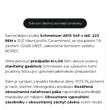
Zobrazit všechny související produkty
Samonabíjecí puška
Schmeisser AR15 S4F v ráži .223
REM s
10,5" hlavní profilu Government, se stoupáním 1:9,
závitem 1/2x28 UNEF, zakončená tlumičem výšlehu
NOREC.
Volně plovoucí
předpažbí M-LOK
Slim ukrývá ocelový
stavitelný gasblock
Schmeisser a je vybaveno horní
picatinny lištou pro upevnění jakéhokoliv příslušenství.
Rám je vyroben z kvalitní hliníkové sitiny 7075 T6, přičemž
je navíc ošetřen tribologickou anodizací.
Rozšířená
oboustranná natahovací páka
napomáhá pohodlnější
manipulaci při nabíjení.
Oboustrané vypouštění
zásobníku
a
oboustranný záchyt závěru
ocení i leváci.